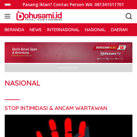
Langsung
Pasang Iklan? Contac Person WA: 081341511701
ke
konten
BERANDA
NEWS
INTERNASIONAL
NASIONAL
DAERAH
R
NASIONAL
STOP INTIMIDASI & ANCAM WARTAWAN