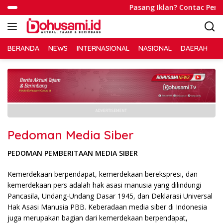
Langsung
Pasang Iklan? Contac Perso
ke
konten
BERANDA
NEWS
INTERNASIONAL
NASIONAL
DAERAH
R
Pedoman Media Siber
PEDOMAN PEMBERITAAN MEDIA SIBER
Kemerdekaan berpendapat, kemerdekaan berekspresi, dan
kemerdekaan pers adalah hak asasi manusia yang dilindungi
Pancasila, Undang-Undang Dasar 1945, dan Deklarasi Universal
Hak Asasi Manusia PBB. Keberadaan media siber di Indonesia
juga merupakan bagian dari kemerdekaan berpendapat,