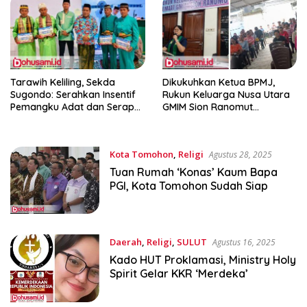
Tarawih Keliling, Sekda
Dikukuhkan Ketua BPMJ,
Sugondo: Serahkan Insentif
Rukun Keluarga Nusa Utara
Pemangku Adat dan Serap
GMIM Sion Ranomut
Aspirasi Masyarakat
Terbentuk
Kota Tomohon
,
Religi
Agustus 28, 2025
Tuan Rumah ‘Konas’ Kaum Bapa
PGI, Kota Tomohon Sudah Siap
Daerah
,
Religi
,
SULUT
Agustus 16, 2025
Kado HUT Proklamasi, Ministry Holy
Spirit Gelar KKR ‘Merdeka’