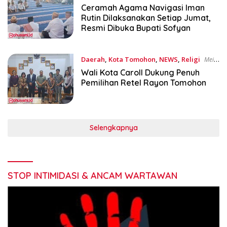
Mei 17, 2025
Ceramah Agama Navigasi Iman
Rutin Dilaksanakan Setiap Jumat,
Resmi Dibuka Bupati Sofyan
Daerah
,
Kota Tomohon
,
NEWS
,
Religi
Mei
5, 2025
Wali Kota Caroll Dukung Penuh
Pemilihan Retel Rayon Tomohon
Selengkapnya
STOP INTIMIDASI & ANCAM WARTAWAN