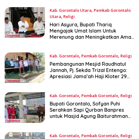
Kab. Gorontalo Utara
,
Pemkab Gorontalo
Utara
,
Religi
Juli 6, 2025
Hari Asyura, Bupati Thariq
Mengajak Umat Islam Untuk
Merenung dan Meningkatkan Amal
Shaleh
Kab. Gorontalo
,
Pemkab Gorontalo
,
Religi
Juni 20, 2025
Pembangunan Mesjid Raudhatul
Jannah, Pj. Sekda Trizal Entengo:
Apresiasi Jama’ah Haji Kloter 29
1444 H
Kab. Gorontalo
,
Pemkab Gorontalo
,
Religi
Juni 6, 2025
‎Bupati Gorontalo, Sofyan Puhi
Serahkan Sapi Qurban Banpres
untuk Masjid Agung Baiturahman
Limboto
Kab. Gorontalo
,
Pemkab Gorontalo
,
Religi