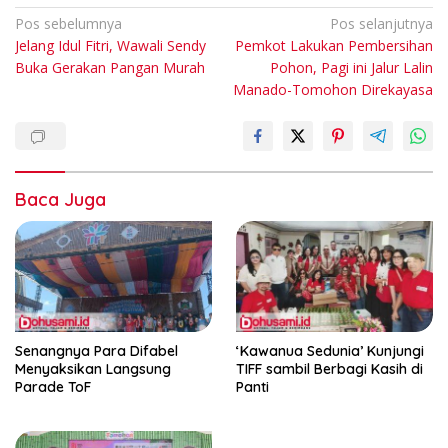
Navigasi
Pos sebelumnya
Pos selanjutnya
Jelang Idul Fitri, Wawali Sendy
Pemkot Lakukan Pembersihan
pos
Buka Gerakan Pangan Murah
Pohon, Pagi ini Jalur Lalin
Manado-Tomohon Direkayasa
Baca Juga
Senangnya Para Difabel
‘Kawanua Sedunia’ Kunjungi
Menyaksikan Langsung
TIFF sambil Berbagi Kasih di
Parade ToF
Panti