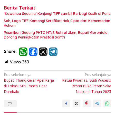
Berita Terkait
‘Kawanua Sedunia’ Kunjungi TIFF sambil Berbagi Kasih di Panti
Sah, Logo TIFF Kantongi Sertifikat Hak Cipta dari Kementerian
Hukum
Resmikan Gedung PHTC MTsS Bahrul Ulum, Bupati Gorontalo
Dorong Peningkatan Prestasi Santri
Share:
Views
363
Navigasi
Pos sebelumnya
Pos selanjutnya
Bupati Thariq Gelar Apel Kerja
Ketua Kwarnas, Budi Waseso
pos
di Lokasi Mini Ranch Desa
Resmi Buka Peran Saka
Dambalo
Nasional Tahun 2025