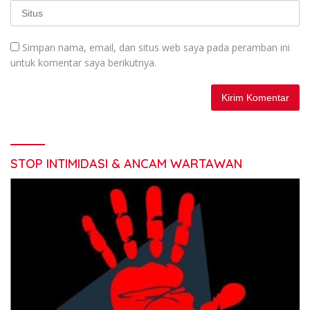
Simpan nama, email, dan situs web saya pada peramban ini
untuk komentar saya berikutnya.
STOP INTIMIDASI & ANCAM WARTAWAN