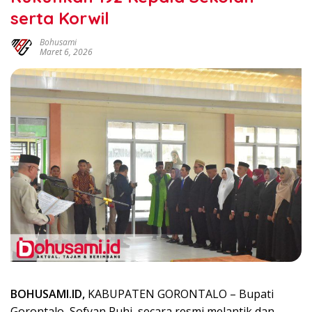
serta Korwil
Bohusami
Maret 6, 2026
BOHUSAMI.ID,
KABUPATEN GORONTALO – Bupati
Gorontalo, Sofyan Puhi, secara resmi melantik dan