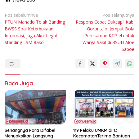
Navigasi
Pos sebelumnya
Pos selanjutnya
PTUN Manado Tolak Banding
Respons Cepat Dukcapil Kab.
pos
BWSS Soal Keterbukaan
Gorontalo: Jemput Bola
Informasi, juga Akui Legal
Perekaman KTP-el untuk
Standing LSM Rako
Warga Sakit di RSUD Aloe
Saboe
Baca Juga
Senangnya Para Difabel
119 Pelaku UMKM di 13
Menyaksikan Langsung
KecamatanTerima Bantuan