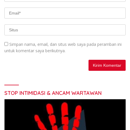
Simpan nama, email, dan situs web saya pada peramban ini
untuk komentar saya berikutnya.
STOP INTIMIDASI & ANCAM WARTAWAN