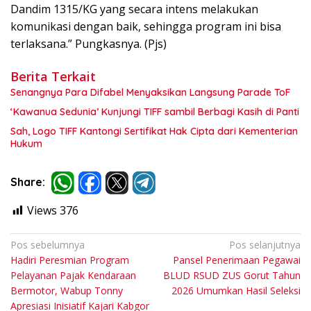
Dandim 1315/KG yang secara intens melakukan
komunikasi dengan baik, sehingga program ini bisa
terlaksana.” Pungkasnya. (Pjs)
Berita Terkait
Senangnya Para Difabel Menyaksikan Langsung Parade ToF
‘Kawanua Sedunia’ Kunjungi TIFF sambil Berbagi Kasih di Panti
Sah, Logo TIFF Kantongi Sertifikat Hak Cipta dari Kementerian
Hukum
Share:
Views
376
Navigasi
Pos sebelumnya
Pos selanjutnya
Hadiri Peresmian Program
Pansel Penerimaan Pegawai
pos
Pelayanan Pajak Kendaraan
BLUD RSUD ZUS Gorut Tahun
Bermotor, Wabup Tonny
2026 Umumkan Hasil Seleksi
Apresiasi Inisiatif Kajari Kabgor