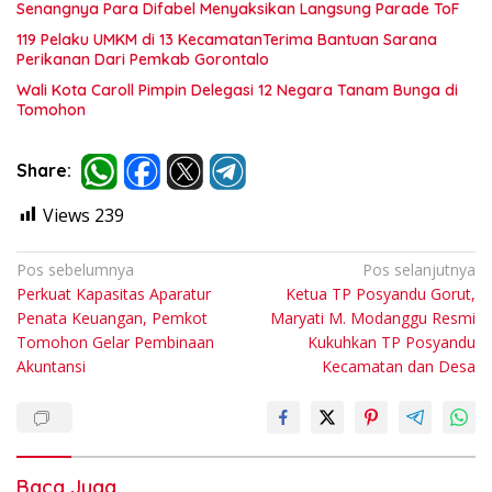
Senangnya Para Difabel Menyaksikan Langsung Parade ToF
119 Pelaku UMKM di 13 KecamatanTerima Bantuan Sarana
Perikanan Dari Pemkab Gorontalo
Wali Kota Caroll Pimpin Delegasi 12 Negara Tanam Bunga di
Tomohon
Share:
Views
239
Navigasi
Pos sebelumnya
Pos selanjutnya
Perkuat Kapasitas Aparatur
Ketua TP Posyandu Gorut,
pos
Penata Keuangan, Pemkot
Maryati M. Modanggu Resmi
Tomohon Gelar Pembinaan
Kukuhkan TP Posyandu
Akuntansi
Kecamatan dan Desa
Baca Juga