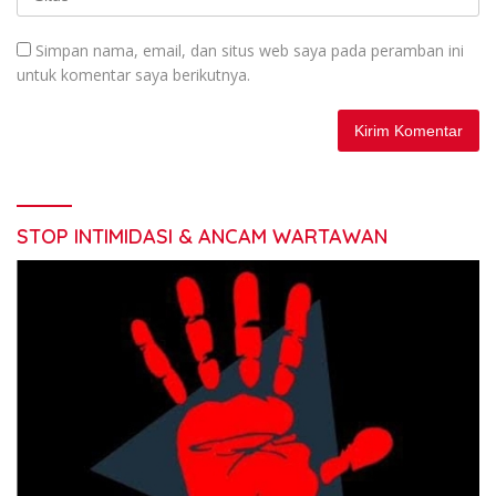
Simpan nama, email, dan situs web saya pada peramban ini
untuk komentar saya berikutnya.
STOP INTIMIDASI & ANCAM WARTAWAN