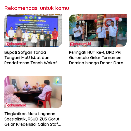
Rekomendasi untuk kamu
Bupati Sofyan Tanda
Peringati HUT ke-1, DPD PRI
Tangani MoU Isbat dan
Gorontalo Gelar Turnamen
Pendaftaran Tanah Wakaf
Domino hingga Donor Darah
Terpadu
dan Pacu Konsolidasi Menuju
Pemilu
Tingkatkan Mutu Layanan
Spesialistik, RSUD ZUS Gorut
Gelar Kredensial Calon Staf
Medis Dokter Gigi Spesialis