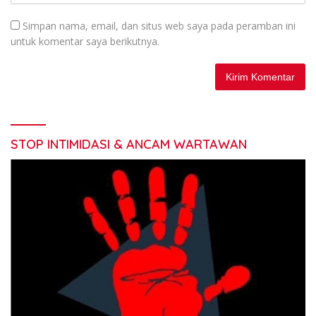
Simpan nama, email, dan situs web saya pada peramban ini
untuk komentar saya berikutnya.
STOP INTIMIDASI & ANCAM WARTAWAN