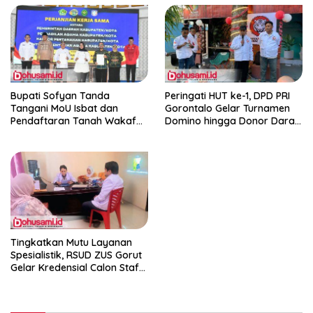
Bupati Sofyan Tanda
Peringati HUT ke-1, DPD PRI
Tangani MoU Isbat dan
Gorontalo Gelar Turnamen
Pendaftaran Tanah Wakaf
Domino hingga Donor Darah
Terpadu
dan Pacu Konsolidasi Menuju
Pemilu
Tingkatkan Mutu Layanan
Spesialistik, RSUD ZUS Gorut
Gelar Kredensial Calon Staf
Medis Dokter Gigi Spesialis
Konservasi Gigi