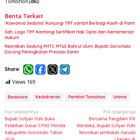
Tomohon.(
dki
)
Berita Terkait
‘Kawanua Sedunia’ Kunjungi TIFF sambil Berbagi Kasih di Panti
Sah, Logo TIFF Kantongi Sertifikat Hak Cipta dari Kementerian
Hukum
Resmikan Gedung PHTC MTsS Bahrul Ulum, Bupati Gorontalo
Dorong Peningkatan Prestasi Santri
Share:
Views
169
Beasiswa
Kedokteran
Pemkot Tomohon
Unima
Navigasi
Pos sebelumnya
Pos selanjutnya
Bupati Sofyan Puhi Buka
Bersama Pangdam XIII
pos
Pelatihan Dasar CPNS Pemda
Merdeka, Bupati Sofyan Puhi
Kabupaten Gorontalo Tahun
Resmikan Jembatan Garuda
2026
Ulapato-B