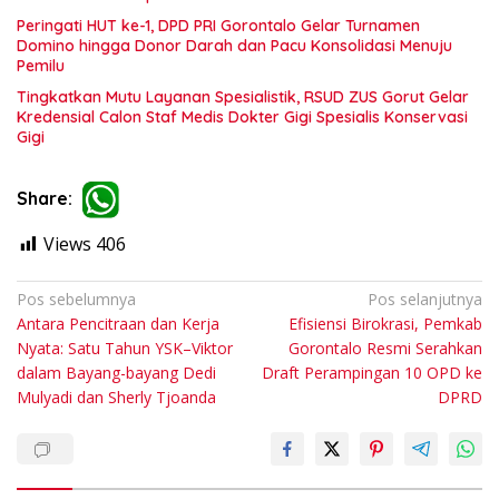
Peringati HUT ke-1, DPD PRI Gorontalo Gelar Turnamen
Domino hingga Donor Darah dan Pacu Konsolidasi Menuju
Pemilu
Tingkatkan Mutu Layanan Spesialistik, RSUD ZUS Gorut Gelar
Kredensial Calon Staf Medis Dokter Gigi Spesialis Konservasi
Gigi
Share:
Views
406
Navigasi
Pos sebelumnya
Pos selanjutnya
Antara Pencitraan dan Kerja
Efisiensi Birokrasi, Pemkab
pos
Nyata: Satu Tahun YSK–Viktor
Gorontalo Resmi Serahkan
dalam Bayang-bayang Dedi
Draft Perampingan 10 OPD ke
Mulyadi dan Sherly Tjoanda
DPRD