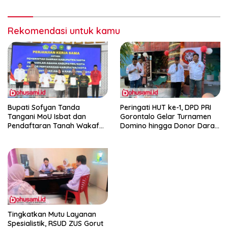
Konservasi Gigi
Rekomendasi untuk kamu
Bupati Sofyan Tanda
Peringati HUT ke-1, DPD PRI
Tangani MoU Isbat dan
Gorontalo Gelar Turnamen
Pendaftaran Tanah Wakaf
Domino hingga Donor Darah
Terpadu
dan Pacu Konsolidasi Menuju
Pemilu
Tingkatkan Mutu Layanan
Spesialistik, RSUD ZUS Gorut