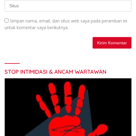
Simpan nama, email, dan situs web saya pada peramban ini
untuk komentar saya berikutnya.
STOP INTIMIDASI & ANCAM WARTAWAN