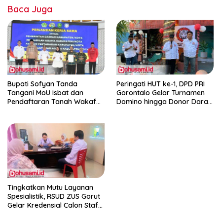
Baca Juga
Bupati Sofyan Tanda
Peringati HUT ke-1, DPD PRI
Tangani MoU Isbat dan
Gorontalo Gelar Turnamen
Pendaftaran Tanah Wakaf
Domino hingga Donor Darah
Terpadu
dan Pacu Konsolidasi Menuju
Pemilu
Tingkatkan Mutu Layanan
Spesialistik, RSUD ZUS Gorut
Gelar Kredensial Calon Staf
Medis Dokter Gigi Spesialis