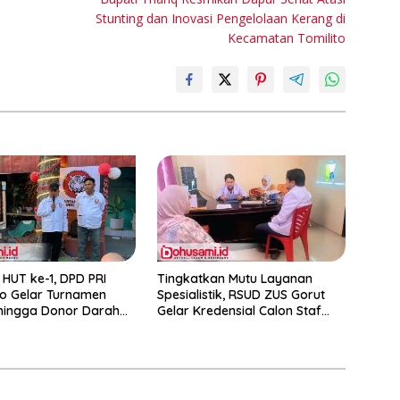
Stunting dan Inovasi Pengelolaan Kerang di
Kecamatan Tomilito
 HUT ke-1, DPD PRI
Tingkatkan Mutu Layanan
o Gelar Turnamen
Spesialistik, RSUD ZUS Gorut
hingga Donor Darah
Gelar Kredensial Calon Staf
 Konsolidasi Menuju
Medis Dokter Gigi Spesialis
Konservasi Gigi