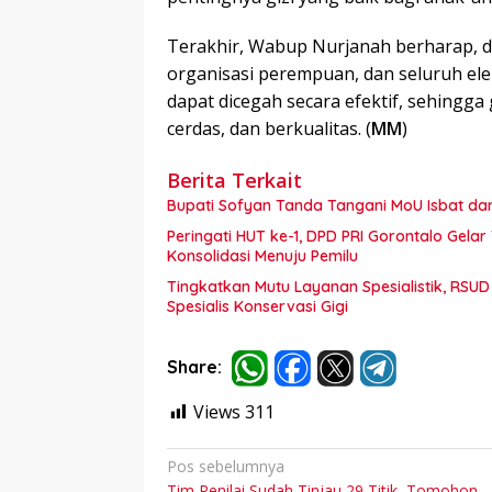
Terakhir, Wabup Nurjanah berharap, d
organisasi perempuan, dan seluruh el
dapat dicegah secara efektif, sehingg
cerdas, dan berkualitas. (
MM
)
Berita Terkait
Bupati Sofyan Tanda Tangani MoU Isbat d
Peringati HUT ke-1, DPD PRI Gorontalo Gel
Konsolidasi Menuju Pemilu
Tingkatkan Mutu Layanan Spesialistik, RSUD
Spesialis Konservasi Gigi
Share:
Views
311
Navigasi
Pos sebelumnya
Tim Penilai Sudah Tinjau 29 Titik, Tomohon