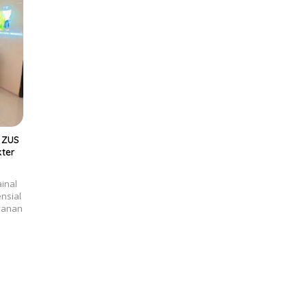
 ZUS
kter
inal
nsial
ayanan