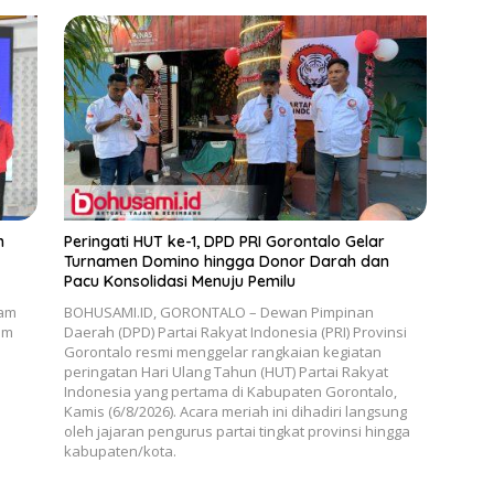
n
Peringati HUT ke-1, DPD PRI Gorontalo Gelar
Turnamen Domino hingga Donor Darah dan
Pacu Konsolidasi Menuju Pemilu
n
lam
BOHUSAMI.ID, GORONTALO – Dewan Pimpinan
um
Daerah (DPD) Partai Rakyat Indonesia (PRI) Provinsi
Gorontalo resmi menggelar rangkaian kegiatan
peringatan Hari Ulang Tahun (HUT) Partai Rakyat
Indonesia yang pertama di Kabupaten Gorontalo,
Kamis (6/8/2026). Acara meriah ini dihadiri langsung
oleh jajaran pengurus partai tingkat provinsi hingga
kabupaten/kota.