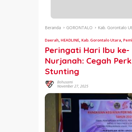
Beranda
GORONTALO
Kab. Gorontalo U
Daerah
,
HEADLINE
,
Kab. Gorontalo Utara
,
Pemk
Peringati Hari Ibu ke
Nurjanah: Cegah Per
Stunting
Bohusami
November 27, 2025