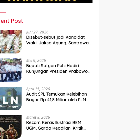
ent Post
Juni 27, 2026
Disebut-sebut jadi Kandidat
Wakil Jaksa Agung, Santrawan
Diundang Khusus Hashim
Mei 9, 2026
Bupati Sofyan Puhi Hadiri
Kunjungan Presiden Prabowo
di Kampung Nelayan Merah
Putih Leato Selatan
April 15, 2026
Audit SPI, Temukan Kelebihan
Bayar Rp 41,8 Miliar oleh PLN
Sulutenggo ke Vendor ?
Maret 8, 2026
Kecam Keras Ilustrasi BEM
UGM, Garda Keadilan: Kritik
Kehilangan Etika dan
Penghinaan Vulgar Simbol