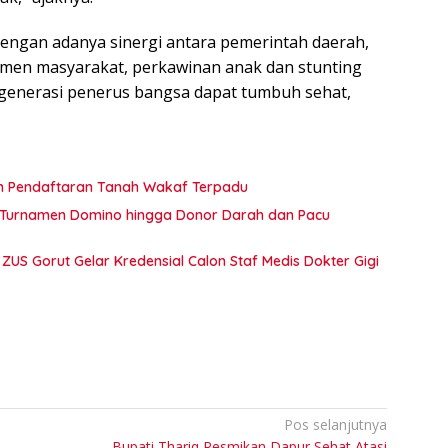
engan adanya sinergi antara pemerintah daerah,
emen masyarakat, perkawinan anak dan stunting
a generasi penerus bangsa dapat tumbuh sehat,
an Pendaftaran Tanah Wakaf Terpadu
ar Turnamen Domino hingga Donor Darah dan Pacu
 ZUS Gorut Gelar Kredensial Calon Staf Medis Dokter Gigi
Pos selanjutnya
Bupati Thariq Resmikan Dapur Sehat Atasi