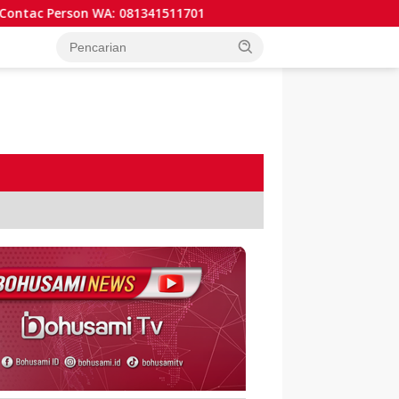
c Person WA: 081341511701