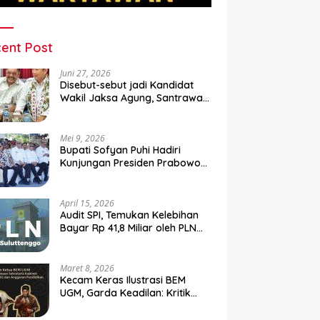
ent Post
Juni 27, 2026
Disebut-sebut jadi Kandidat
Wakil Jaksa Agung, Santrawan
Diundang Khusus Hashim
Mei 9, 2026
Bupati Sofyan Puhi Hadiri
Kunjungan Presiden Prabowo
di Kampung Nelayan Merah
Putih Leato Selatan
April 15, 2026
Audit SPI, Temukan Kelebihan
Bayar Rp 41,8 Miliar oleh PLN
Sulutenggo ke Vendor ?
Maret 8, 2026
Kecam Keras Ilustrasi BEM
UGM, Garda Keadilan: Kritik
Kehilangan Etika dan
Penghinaan Vulgar Simbol