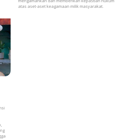
mengamankan dan memberikan kepastian hukum
atas aset-aset keagamaan milik masyarakat.
nsi
,
ung
gga