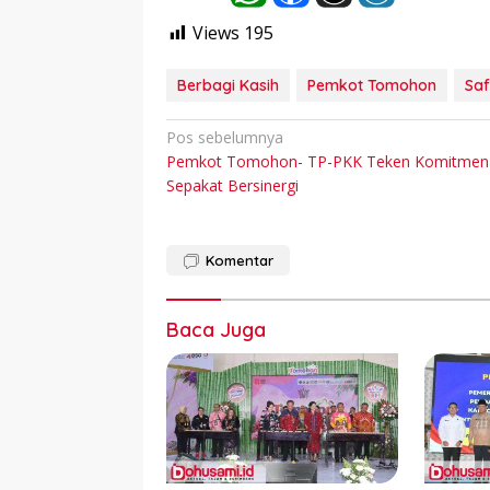
Views
195
Berbagi Kasih
Pemkot Tomohon
Sa
Navigasi
Pos sebelumnya
Pemkot Tomohon- TP-PKK Teken Komitmen
pos
Sepakat Bersinergi
Komentar
Baca Juga