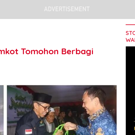
STO
WA
mkot Tomohon Berbagi