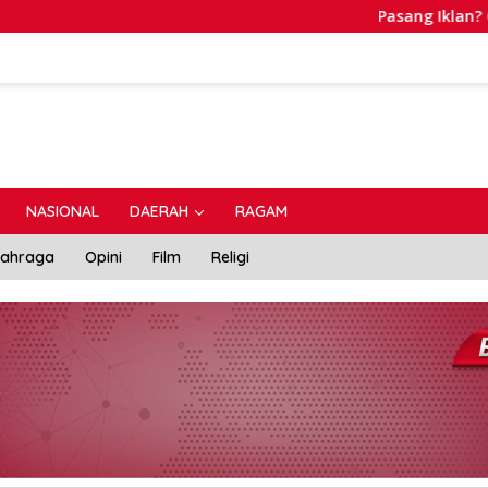
Pasang Iklan? Conta
NASIONAL
DAERAH
RAGAM
lahraga
Opini
Film
Religi