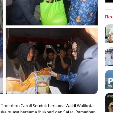
Rec
a Tomohon Caroll Senduk bersama Wakil Walikota
buka puasa bersama (bukber) dan Safari Ramadhan