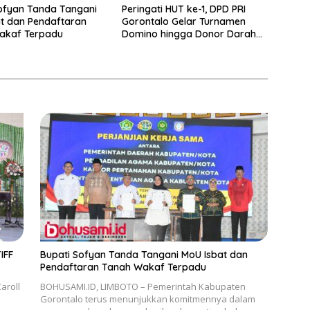
ofyan Tanda Tangani
Peringati HUT ke-1, DPD PRI
t dan Pendaftaran
Gorontalo Gelar Turnamen
akaf Terpadu
Domino hingga Donor Darah
dan Pacu Konsolidasi Menuju
Pemilu
IFF
Bupati Sofyan Tanda Tangani MoU Isbat dan
Pendaftaran Tanah Wakaf Terpadu
aroll
BOHUSAMI.ID, LIMBOTO – Pemerintah Kabupaten
Gorontalo terus menunjukkan komitmennya dalam