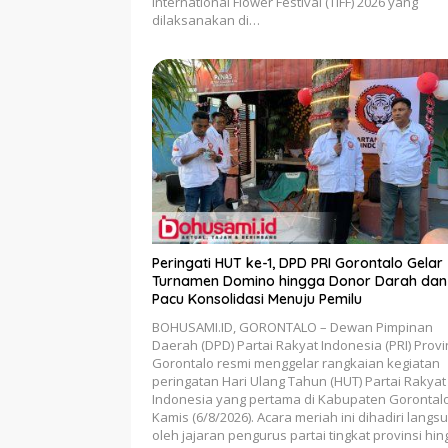
International Flower Festival (TIFF) 2026 yang
dilaksanakan di…
Peringati HUT ke-1, DPD PRI Gorontalo Gelar
Turnamen Domino hingga Donor Darah dan
Pacu Konsolidasi Menuju Pemilu
BOHUSAMI.ID, GORONTALO – Dewan Pimpinan
Daerah (DPD) Partai Rakyat Indonesia (PRI) Provi
Gorontalo resmi menggelar rangkaian kegiatan
peringatan Hari Ulang Tahun (HUT) Partai Rakyat
Indonesia yang pertama di Kabupaten Gorontalo
Kamis (6/8/2026). Acara meriah ini dihadiri langs
oleh jajaran pengurus partai tingkat provinsi hin