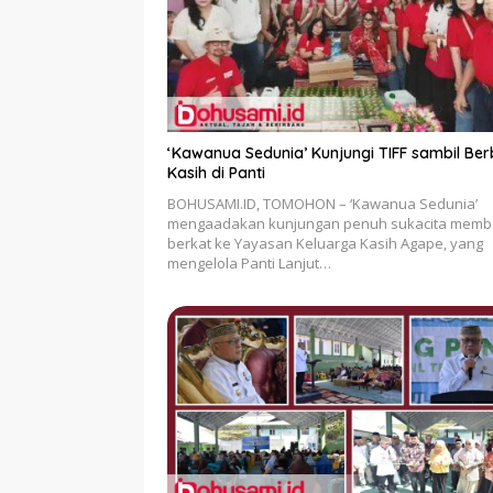
‘Kawanua Sedunia’ Kunjungi TIFF sambil Ber
Kasih di Panti
BOHUSAMI.ID, TOMOHON – ‘Kawanua Sedunia’
mengaadakan kunjungan penuh sukacita memb
berkat ke Yayasan Keluarga Kasih Agape, yang
mengelola Panti Lanjut…