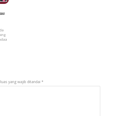
asi
ada
ning
tudaa
Ruas yang wajib ditandai
*