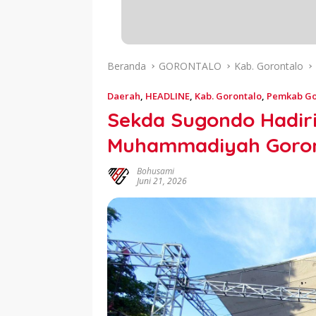
Beranda
GORONTALO
Kab. Gorontalo
Daerah
,
HEADLINE
,
Kab. Gorontalo
,
Pemkab Go
Sekda Sugondo Hadiri 
Muhammadiyah Goron
Bohusami
Juni 21, 2026