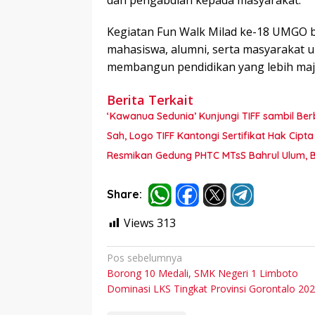
dan pengabdian kepada masyarakat.
Kegiatan Fun Walk Milad ke-18 UMGO be
mahasiswa, alumni, serta masyarakat
membangun pendidikan yang lebih maju
Berita Terkait
‘Kawanua Sedunia’ Kunjungi TIFF sambil Berb
Sah, Logo TIFF Kantongi Sertifikat Hak Cip
Resmikan Gedung PHTC MTsS Bahrul Ulum, Bu
Share:
Views
313
Navigasi
Pos sebelumnya
Borong 10 Medali, SMK Negeri 1 Limboto
pos
Dominasi LKS Tingkat Provinsi Gorontalo 20