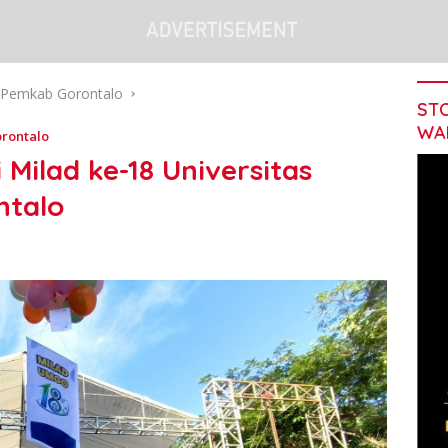
Pemkab Gorontalo
STO
WA
rontalo
Milad ke-18 Universitas
talo