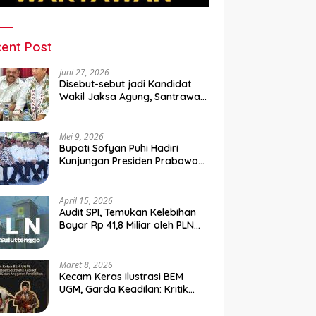
ent Post
Juni 27, 2026
Disebut-sebut jadi Kandidat
Wakil Jaksa Agung, Santrawan
Diundang Khusus Hashim
Mei 9, 2026
Bupati Sofyan Puhi Hadiri
Kunjungan Presiden Prabowo
di Kampung Nelayan Merah
Putih Leato Selatan
April 15, 2026
Audit SPI, Temukan Kelebihan
Bayar Rp 41,8 Miliar oleh PLN
Sulutenggo ke Vendor ?
Maret 8, 2026
Kecam Keras Ilustrasi BEM
UGM, Garda Keadilan: Kritik
Kehilangan Etika dan
Penghinaan Vulgar Simbol