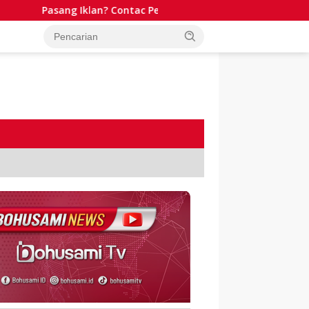
Pasang Iklan? Contac Person WA: 081341511701