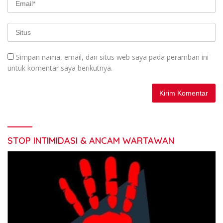
Simpan nama, email, dan situs web saya pada peramban ini
untuk komentar saya berikutnya.
STOP INTIMIDASI & ANCAM WARTAWAN