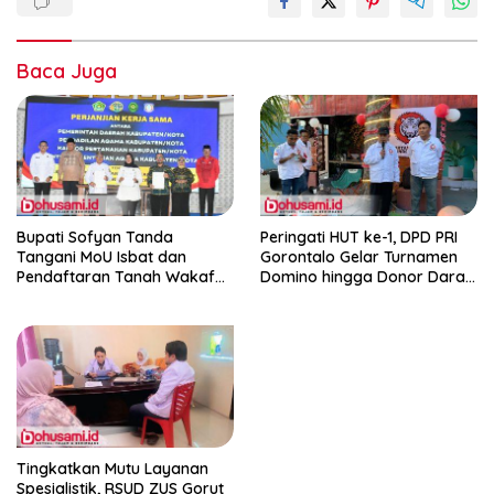
Baca Juga
Bupati Sofyan Tanda
Peringati HUT ke-1, DPD PRI
Tangani MoU Isbat dan
Gorontalo Gelar Turnamen
Pendaftaran Tanah Wakaf
Domino hingga Donor Darah
Terpadu
dan Pacu Konsolidasi Menuju
Pemilu
Tingkatkan Mutu Layanan
Spesialistik, RSUD ZUS Gorut