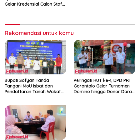
Gelar Kredensial Calon Staf
Medis Dokter Gigi Spesialis
Konservasi Gigi
Rekomendasi untuk kamu
Bupati Sofyan Tanda
Peringati HUT ke-1, DPD PRI
Tangani MoU Isbat dan
Gorontalo Gelar Turnamen
Pendaftaran Tanah Wakaf
Domino hingga Donor Darah
Terpadu
dan Pacu Konsolidasi Menuju
Pemilu