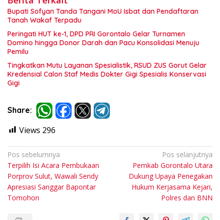
Bupati Sofyan Tanda Tangani MoU Isbat dan Pendaftaran
Tanah Wakaf Terpadu
Peringati HUT ke-1, DPD PRI Gorontalo Gelar Turnamen
Domino hingga Donor Darah dan Pacu Konsolidasi Menuju
Pemilu
Tingkatkan Mutu Layanan Spesialistik, RSUD ZUS Gorut Gelar
Kredensial Calon Staf Medis Dokter Gigi Spesialis Konservasi
Gigi
Share:
Views
296
Navigasi
Pos sebelumnya
Pos selanjutnya
Terpilih Isi Acara Pembukaan
Pemkab Gorontalo Utara
pos
Porprov Sulut, Wawali Sendy
Dukung Upaya Penegakan
Apresiasi Sanggar Bapontar
Hukum Kerjasama Kejari,
Tomohon
Polres dan BNN