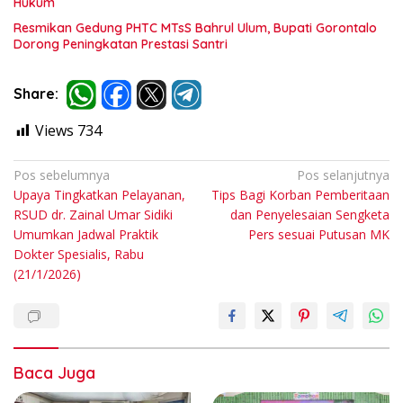
Hukum
Resmikan Gedung PHTC MTsS Bahrul Ulum, Bupati Gorontalo
Dorong Peningkatan Prestasi Santri
Share:
Views
734
Navigasi
Pos sebelumnya
Pos selanjutnya
Upaya Tingkatkan Pelayanan,
Tips Bagi Korban Pemberitaan
pos
RSUD dr. Zainal Umar Sidiki
dan Penyelesaian Sengketa
Umumkan Jadwal Praktik
Pers sesuai Putusan MK
Dokter Spesialis, Rabu
(21/1/2026)
Baca Juga