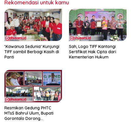
Rekomendasi untuk kamu
‘Kawanua Sedunia’ Kunjungi
Sah, Logo TIFF Kantongi
TIFF sambil Berbagi Kasih di
Sertifikat Hak Cipta dari
Panti
Kementerian Hukum
Resmikan Gedung PHTC
MTsS Bahrul Ulum, Bupati
Gorontalo Dorong
Peningkatan Prestasi Santri