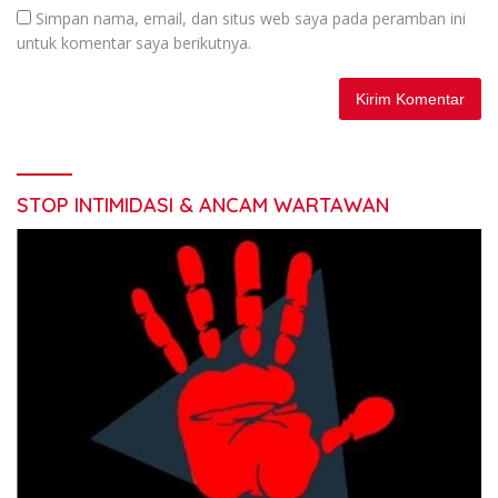
Simpan nama, email, dan situs web saya pada peramban ini
untuk komentar saya berikutnya.
STOP INTIMIDASI & ANCAM WARTAWAN