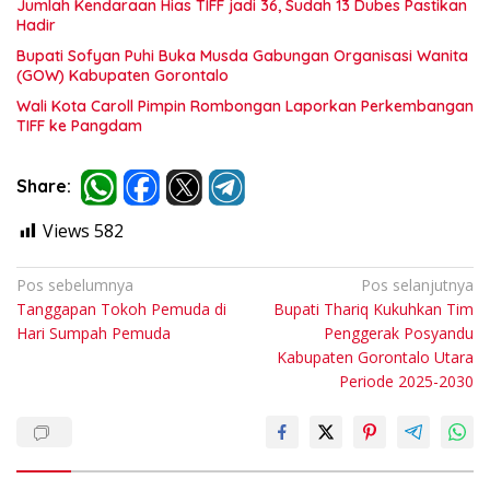
Jumlah Kendaraan Hias TIFF jadi 36, Sudah 13 Dubes Pastikan
Hadir
Bupati Sofyan Puhi Buka Musda Gabungan Organisasi Wanita
(GOW) Kabupaten Gorontalo
Wali Kota Caroll Pimpin Rombongan Laporkan Perkembangan
TIFF ke Pangdam
Share:
Views
582
Navigasi
Pos sebelumnya
Pos selanjutnya
Tanggapan Tokoh Pemuda di
Bupati Thariq Kukuhkan Tim
pos
Hari Sumpah Pemuda
Penggerak Posyandu
Kabupaten Gorontalo Utara
Periode 2025-2030