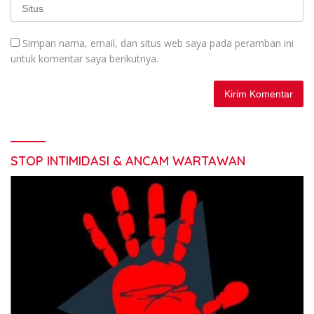
Simpan nama, email, dan situs web saya pada peramban ini
untuk komentar saya berikutnya.
STOP INTIMIDASI & ANCAM WARTAWAN