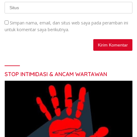
Simpan nama, email, dan situs web saya pada peramban ini
untuk komentar saya berikutnya.
STOP INTIMIDASI & ANCAM WARTAWAN