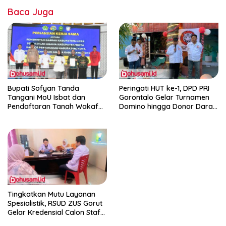
Baca Juga
Bupati Sofyan Tanda
Peringati HUT ke-1, DPD PRI
Tangani MoU Isbat dan
Gorontalo Gelar Turnamen
Pendaftaran Tanah Wakaf
Domino hingga Donor Darah
Terpadu
dan Pacu Konsolidasi Menuju
Pemilu
Tingkatkan Mutu Layanan
Spesialistik, RSUD ZUS Gorut
Gelar Kredensial Calon Staf
Medis Dokter Gigi Spesialis