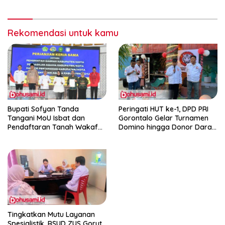
Konservasi Gigi
Rekomendasi untuk kamu
Bupati Sofyan Tanda
Peringati HUT ke-1, DPD PRI
Tangani MoU Isbat dan
Gorontalo Gelar Turnamen
Pendaftaran Tanah Wakaf
Domino hingga Donor Darah
Terpadu
dan Pacu Konsolidasi Menuju
Pemilu
Tingkatkan Mutu Layanan
Spesialistik, RSUD ZUS Gorut