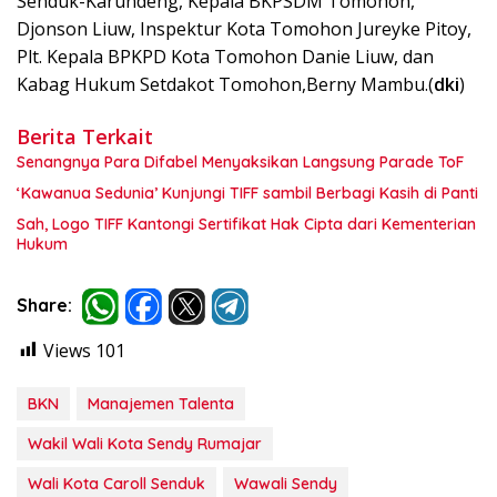
Senduk-Karundeng, Kepala BKPSDM Tomohon,
Djonson Liuw, Inspektur Kota Tomohon Jureyke Pitoy,
Plt. Kepala BPKPD Kota Tomohon Danie Liuw, dan
Kabag Hukum Setdakot Tomohon,Berny Mambu.(
dki
)
Berita Terkait
Senangnya Para Difabel Menyaksikan Langsung Parade ToF
‘Kawanua Sedunia’ Kunjungi TIFF sambil Berbagi Kasih di Panti
Sah, Logo TIFF Kantongi Sertifikat Hak Cipta dari Kementerian
Hukum
Share:
Views
101
BKN
Manajemen Talenta
Wakil Wali Kota Sendy Rumajar
Wali Kota Caroll Senduk
Wawali Sendy