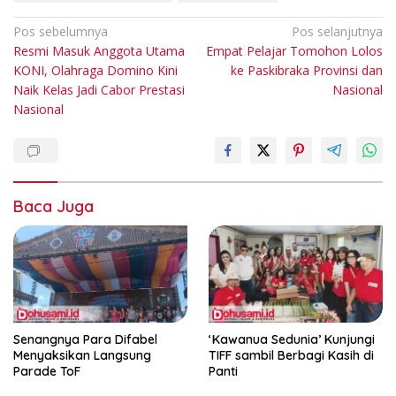
Navigasi
Pos sebelumnya
Pos selanjutnya
Resmi Masuk Anggota Utama
Empat Pelajar Tomohon Lolos
pos
KONI, Olahraga Domino Kini
ke Paskibraka Provinsi dan
Naik Kelas Jadi Cabor Prestasi
Nasional
Nasional
Baca Juga
Senangnya Para Difabel
‘Kawanua Sedunia’ Kunjungi
Menyaksikan Langsung
TIFF sambil Berbagi Kasih di
Parade ToF
Panti