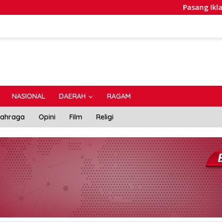
Pasang Iklan? Co
NASIONAL
DAERAH
RAGAM
lahraga
Opini
Film
Religi