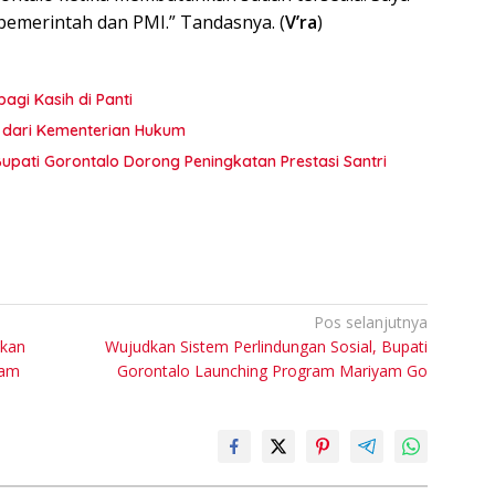
 pemerintah dan PMI.” Tandasnya. (
V’ra
)
agi Kasih di Panti
ta dari Kementerian Hukum
pati Gorontalo Dorong Peningkatan Prestasi Santri
Pos selanjutnya
pkan
Wujudkan Sistem Perlindungan Sosial, Bupati
ram
Gorontalo Launching Program Mariyam Go