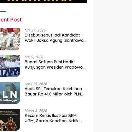
ent Post
Juni 27, 2026
Disebut-sebut jadi Kandidat
Wakil Jaksa Agung, Santrawan
Diundang Khusus Hashim
Mei 9, 2026
Bupati Sofyan Puhi Hadiri
Kunjungan Presiden Prabowo
di Kampung Nelayan Merah
Putih Leato Selatan
April 15, 2026
Audit SPI, Temukan Kelebihan
Bayar Rp 41,8 Miliar oleh PLN
Sulutenggo ke Vendor ?
Maret 8, 2026
Kecam Keras Ilustrasi BEM
UGM, Garda Keadilan: Kritik
Kehilangan Etika dan
Penghinaan Vulgar Simbol