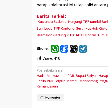
harap kolaborasi ini tetap solid antara
Berita Terkait
‘Kawanua Sedunia’ Kunjungi TIFF sambil Berb
Sah, Logo TIFF Kantongi Sertifikat Hak Cip
Resmikan Gedung PHTC MTsS Bahrul Ulum, Bu
Share:
Views
410
Navigasi
Pos sebelumnya
Hadiri Musyawarah PMI, Bupati Sofyan Hara
pos
Ketua PMI Terpilih Mampu Mendorong Prog
Kemanusiaan
Komentar