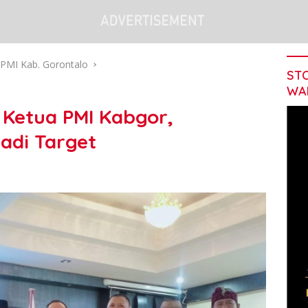
PMI Kab. Gorontalo
STO
WA
h Ketua PMI Kabgor,
adi Target