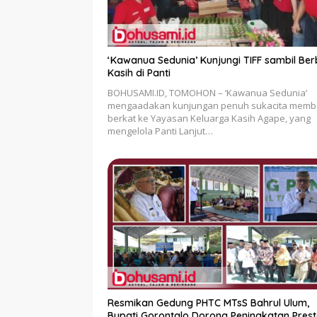
‘Kawanua Sedunia’ Kunjungi TIFF sambil Ber
Kasih di Panti
BOHUSAMI.ID, TOMOHON – ‘Kawanua Sedunia’
mengaadakan kunjungan penuh sukacita memb
berkat ke Yayasan Keluarga Kasih Agape, yang
mengelola Panti Lanjut…
Resmikan Gedung PHTC MTsS Bahrul Ulum,
Bupati Gorontalo Dorong Peningkatan Prest