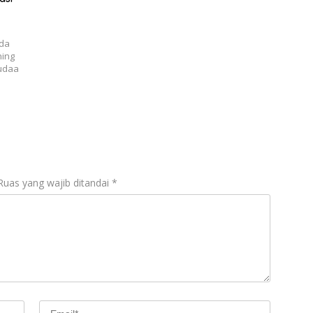
ada
ning
tudaa
Ruas yang wajib ditandai
*