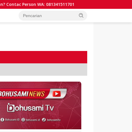
ntac Person WA: 081341511701