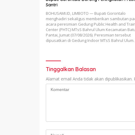
Santri
BOHUSAMI.ID, LIMBOTO — Bupati Gorontalo
menghadiri sekaligus memberikan sambutan p
acara peresmian Gedung Public Health and Trai
Center (PHTC) MTsS Bahrul Ulum Kecamatan Ba
Pantai, Jumat (07/08/2026). Peresmian tersebut
dipusatkan di Gedung Indoor MTsS Bahrul Ulum.
Tinggalkan Balasan
Alamat email Anda tidak akan dipublikasikan.