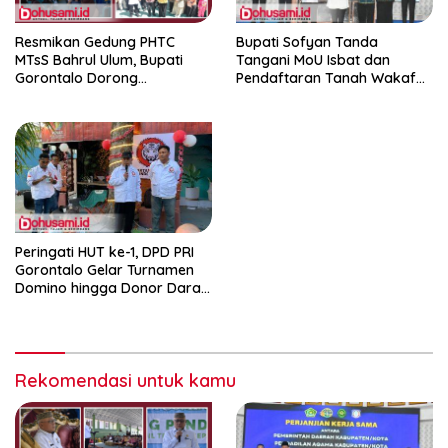
Resmikan Gedung PHTC
Bupati Sofyan Tanda
MTsS Bahrul Ulum, Bupati
Tangani MoU Isbat dan
Gorontalo Dorong
Pendaftaran Tanah Wakaf
Peningkatan Prestasi Santri
Terpadu
Peringati HUT ke-1, DPD PRI
Gorontalo Gelar Turnamen
Domino hingga Donor Darah
dan Pacu Konsolidasi Menuju
Pemilu
Rekomendasi untuk kamu