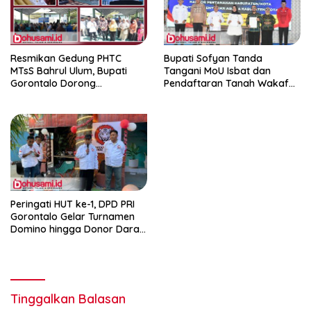
Resmikan Gedung PHTC
Bupati Sofyan Tanda
MTsS Bahrul Ulum, Bupati
Tangani MoU Isbat dan
Gorontalo Dorong
Pendaftaran Tanah Wakaf
Peningkatan Prestasi Santri
Terpadu
Peringati HUT ke-1, DPD PRI
Gorontalo Gelar Turnamen
Domino hingga Donor Darah
dan Pacu Konsolidasi Menuju
Pemilu
Tinggalkan Balasan