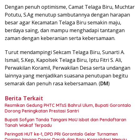
Dengan penuh optimisme, Camat Telaga Biru, Muchtar
Potutu, S.Ag menutup sambutannya dengan harapan
besar agar Kecamatan Telaga Biru semakin maju,
berdaya saing, dan mampu menghadapi tantangan
zaman dengan keberanian serta kebersamaan.
Turut mendampingi Sekcam Telaga Biru, Sunarti A.
Ismail, S.Kep, Kapolsek Telaga Biru, Iptu Fitri S. Ali,
Perwakilan Koramil, Perwakilan Desa serta undangan
lainnya yang menjadikan suasana penutupan begitu
semarak dan penuh rasa kebersamaan. (
DM
)
Berita Terkait
Resmikan Gedung PHTC MTsS Bahrul Ulum, Bupati Gorontalo
Dorong Peningkatan Prestasi Santri
Bupati Sofyan Tanda Tangani MoU Isbat dan Pendaftaran
Tanah Wakaf Terpadu
Peringati HUT ke-1, DPD PRI Gorontalo Gelar Turnamen
Domino hingga Donor Darah dan Pacu Konsolidasi Menuju