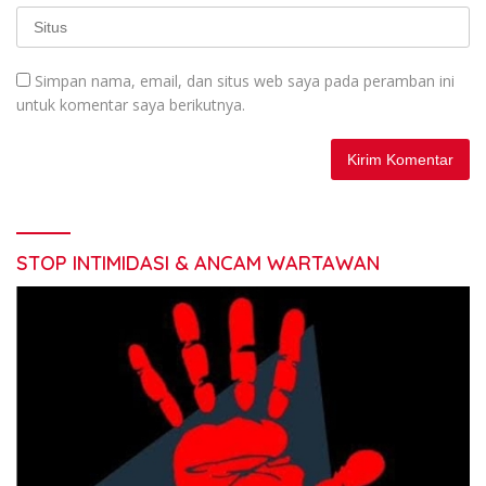
Simpan nama, email, dan situs web saya pada peramban ini
untuk komentar saya berikutnya.
STOP INTIMIDASI & ANCAM WARTAWAN