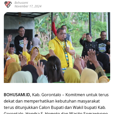
Bohusami
November 17, 2024
BOHUSAMI.ID,
Kab
.
Gorontalo – Komitmen untuk terus
dekat dan memperhatikan kebutuhan masyarakat
terus ditunjukkan Calon Bupati dan Wakil bupati Kab.
Gorontalo, Hendra S. Hemeto dan Wasito Somawiyono.