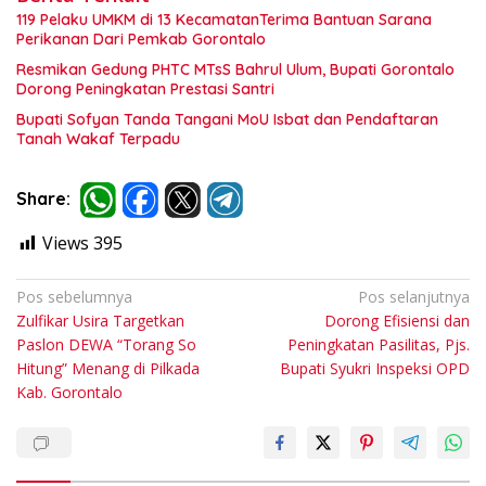
119 Pelaku UMKM di 13 KecamatanTerima Bantuan Sarana
Perikanan Dari Pemkab Gorontalo
Resmikan Gedung PHTC MTsS Bahrul Ulum, Bupati Gorontalo
Dorong Peningkatan Prestasi Santri
Bupati Sofyan Tanda Tangani MoU Isbat dan Pendaftaran
Tanah Wakaf Terpadu
Share:
Views
395
Navigasi
Pos sebelumnya
Pos selanjutnya
Zulfikar Usira Targetkan
Dorong Efisiensi dan
pos
Paslon DEWA “Torang So
Peningkatan Pasilitas, Pjs.
Hitung” Menang di Pilkada
Bupati Syukri Inspeksi OPD
Kab. Gorontalo