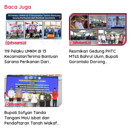
Baca Juga
119 Pelaku UMKM di 13
Resmikan Gedung PHTC
KecamatanTerima Bantuan
MTsS Bahrul Ulum, Bupati
Sarana Perikanan Dari
Gorontalo Dorong
Pemkab Gorontalo
Peningkatan Prestasi Santri
Bupati Sofyan Tanda
Tangani MoU Isbat dan
Pendaftaran Tanah Wakaf
Terpadu