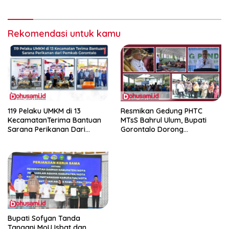
Rekomendasi untuk kamu
119 Pelaku UMKM di 13
Resmikan Gedung PHTC
KecamatanTerima Bantuan
MTsS Bahrul Ulum, Bupati
Sarana Perikanan Dari
Gorontalo Dorong
Pemkab Gorontalo
Peningkatan Prestasi Santri
Bupati Sofyan Tanda
Tangani MoU Isbat dan