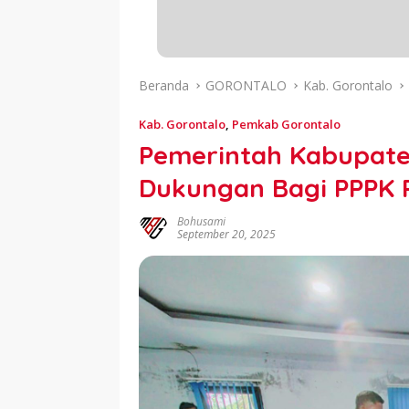
Beranda
GORONTALO
Kab. Gorontalo
Kab. Gorontalo
,
Pemkab Gorontalo
Pemerintah Kabupate
Dukungan Bagi PPPK 
Bohusami
September 20, 2025