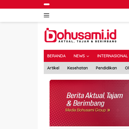
Langsung
ke
konten
BERANDA
NEWS
INTERNASIONAL
Artikel
Kesehatan
Pendidikan
O