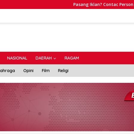
Pasang Iklan? Contac Person WA:
NASIONAL
DAERAH
RAGAM
lahraga
Opini
Film
Religi