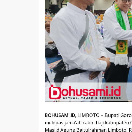
BOHUSAMI.ID,
LIMBOTO – Bupati Goront
melepas jama’ah calon haji kabupaten 
Masjid Agung Baitulrahman Limboto, Ra