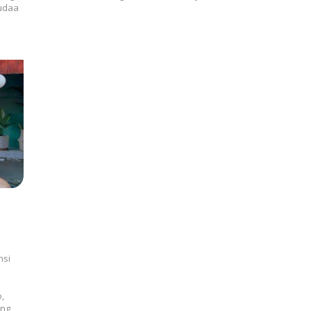
tudaa
nsi
,
ung