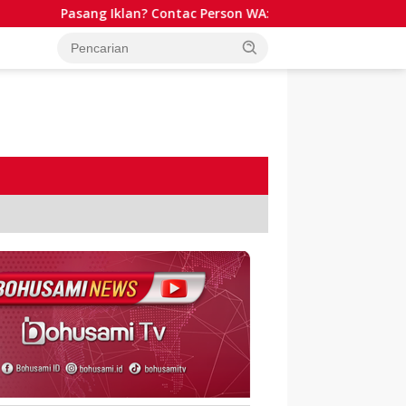
Pasang Iklan? Contac Person WA: 081341511701