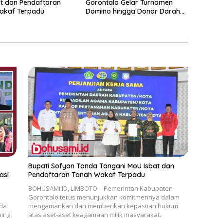
t dan Pendaftaran
Gorontalo Gelar Turnamen
akaf Terpadu
Domino hingga Donor Darah
dan Pacu Konsolidasi Menuju
Pemilu
Bupati Sofyan Tanda Tangani MoU Isbat dan
asi
Pendaftaran Tanah Wakaf Terpadu
BOHUSAMI.ID, LIMBOTO – Pemerintah Kabupaten
Gorontalo terus menunjukkan komitmennya dalam
ada
mengamankan dan memberikan kepastian hukum
ning
atas aset-aset keagamaan milik masyarakat.