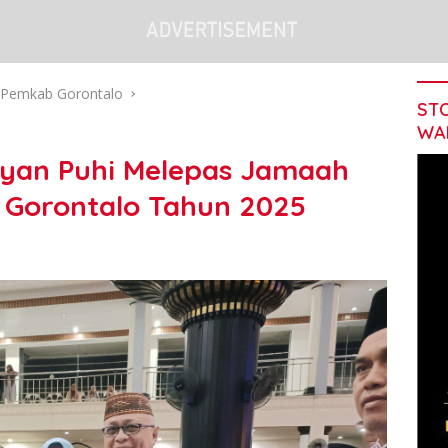
Pemkab Gorontalo
STO
WA
fyan Puhi Melepas Jamaah
 Gorontalo Tahun 2025