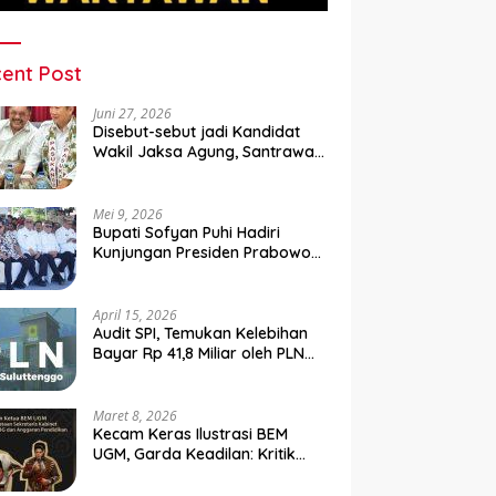
ent Post
Juni 27, 2026
Disebut-sebut jadi Kandidat
Wakil Jaksa Agung, Santrawan
Diundang Khusus Hashim
Mei 9, 2026
Bupati Sofyan Puhi Hadiri
Kunjungan Presiden Prabowo
di Kampung Nelayan Merah
Putih Leato Selatan
April 15, 2026
Audit SPI, Temukan Kelebihan
Bayar Rp 41,8 Miliar oleh PLN
Sulutenggo ke Vendor ?
Maret 8, 2026
Kecam Keras Ilustrasi BEM
UGM, Garda Keadilan: Kritik
Kehilangan Etika dan
Penghinaan Vulgar Simbol