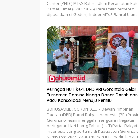
Center (PHTC) MTsS Bahrul Ulum Kecamatan Ba
Pantai, Jumat (07/08/2026). Peresmian tersebut
dipusatkan di Gedung Indoor MTsS Bahrul Ulum.
Peringati HUT ke-1, DPD PRI Gorontalo Gelar
Turnamen Domino hingga Donor Darah dan
Pacu Konsolidasi Menuju Pemilu
BOHUSAMI.ID, GORONTALO – Dewan Pimpinan
Daerah (DPD) Partai Rakyat Indonesia (PRI) Provi
Gorontalo resmi menggelar rangkaian kegiatan
peringatan Hari Ulang Tahun (HUT) Partai Rakyat
Indonesia yang pertama di Kabupaten Gorontalo
Kamis (6/8/2026). Acara meriah ini dihadiri langs