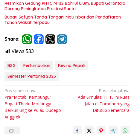
Resmikan Gedung PHTC MTsS Bahrul Ulum, Bupati Gorontalo
Dorong Peningkatan Prestasi Santri
Bupati Sofyan Tanda Tangani MoU Isbat dan Pendaftaran
Tanah Wakaf Terpadu
Share:
Views
533
BSG
Pertumbuhan
Revino Pepah
Semester Pertama 2025
Navigasi
Pos sebelumnya
Pos selanjutnya
Pra “Motabi Kambungu” ,
Ada Simulasi TIFF, ini Ruas
pos
Bupati Thariq Modanggu
Jalan di Tomohon yang
Berkunjung ke Pulau Dudepo
Ditutup Sementara
Anggrek