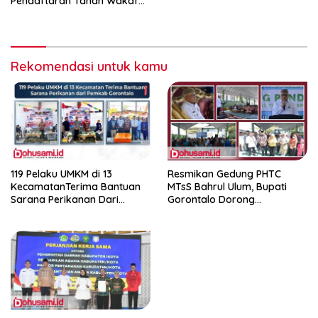
Pendaftaran Tanah Wakaf
Terpadu
Rekomendasi untuk kamu
119 Pelaku UMKM di 13
Resmikan Gedung PHTC
KecamatanTerima Bantuan
MTsS Bahrul Ulum, Bupati
Sarana Perikanan Dari
Gorontalo Dorong
Pemkab Gorontalo
Peningkatan Prestasi Santri