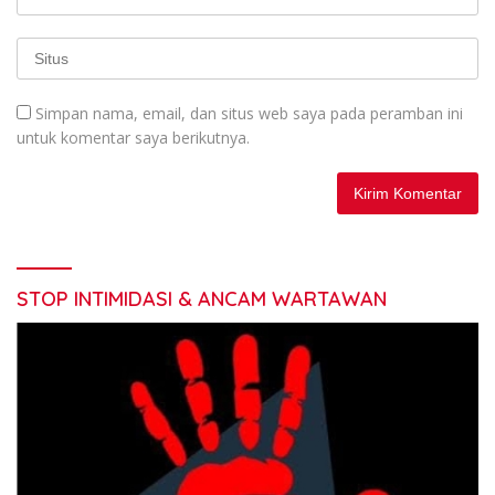
Simpan nama, email, dan situs web saya pada peramban ini
untuk komentar saya berikutnya.
STOP INTIMIDASI & ANCAM WARTAWAN