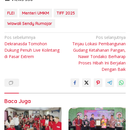
FLEI
Menteri UMKM
TIFF 2025
Wawali Sendy Rumajar
Navigasi
Pos sebelumnya
Pos selanjutnya
Dekranasda Tomohon
Tinjau Lokasi Pembangunan
pos
Dukung Penuh Live Kolintang
Gudang Ketahanan Pangan,
di Pasar Extrem
Nawir Tondako Berharap
Proses Hibah Ini Berjalan
Dengan Baik
Baca Juga