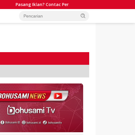
Pasang Iklan? Contac Person WA: 081341511701