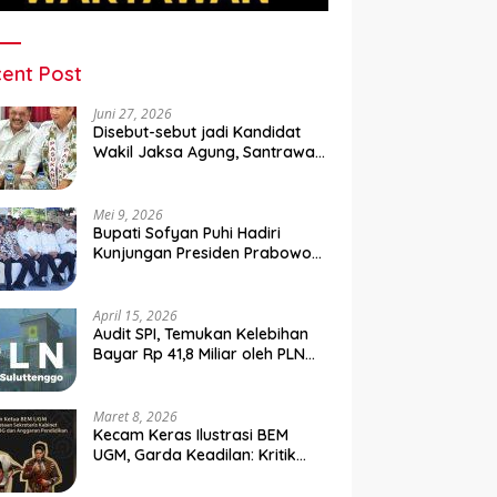
ent Post
Juni 27, 2026
Disebut-sebut jadi Kandidat
Wakil Jaksa Agung, Santrawan
Diundang Khusus Hashim
Mei 9, 2026
Bupati Sofyan Puhi Hadiri
Kunjungan Presiden Prabowo
di Kampung Nelayan Merah
Putih Leato Selatan
April 15, 2026
Audit SPI, Temukan Kelebihan
Bayar Rp 41,8 Miliar oleh PLN
Sulutenggo ke Vendor ?
Maret 8, 2026
Kecam Keras Ilustrasi BEM
UGM, Garda Keadilan: Kritik
Kehilangan Etika dan
Penghinaan Vulgar Simbol