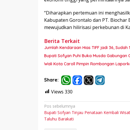
“Diharapkan pertemuan ini menghasilka
Kabupaten Gorontalo dan PT. Biochar 
mewujudkan hilirisasi perkebunan di K
Berita Terkait
Jumlah Kendaraan Hias TIFF jadi 36, Sudah 
Bupati Sofyan Puhi Buka Musda Gabungan 
Wali Kota Caroll Pimpin Rombongan Lapor
Share:
Views
330
Navigasi
Pos sebelumnya
Bupati Sofyan Tinjau Penataan Kembali Wisa
pos
Taluhu Barakati