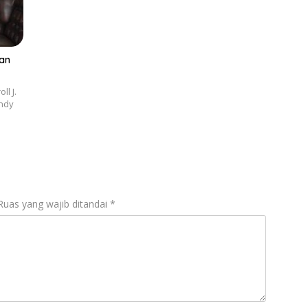
kan
l J.
endy
Ruas yang wajib ditandai
*