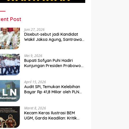
ent Post
Juni 27, 2026
Disebut-sebut jadi Kandidat
Wakil Jaksa Agung, Santrawan
Diundang Khusus Hashim
Mei 9, 2026
Bupati Sofyan Puhi Hadiri
Kunjungan Presiden Prabowo
di Kampung Nelayan Merah
Putih Leato Selatan
April 15, 2026
Audit SPI, Temukan Kelebihan
Bayar Rp 41,8 Miliar oleh PLN
Sulutenggo ke Vendor ?
Maret 8, 2026
Kecam Keras Ilustrasi BEM
UGM, Garda Keadilan: Kritik
Kehilangan Etika dan
Penghinaan Vulgar Simbol