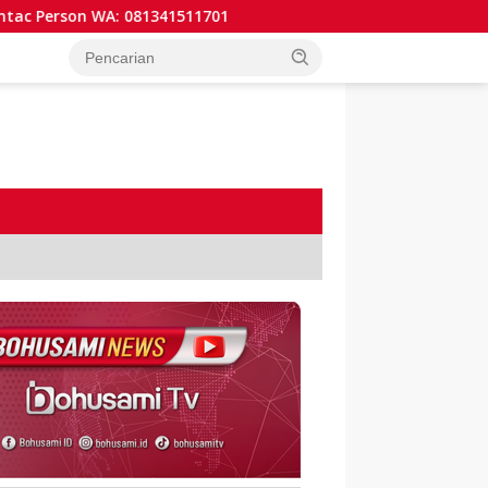
erson WA: 081341511701