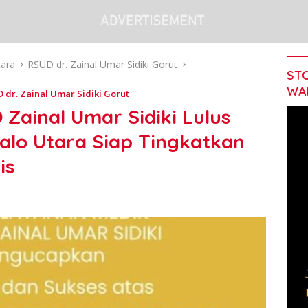
tara
RSUD dr. Zainal Umar Sidiki Gorut
STO
WA
 dr. Zainal Umar Sidiki Gorut
Zainal Umar Sidiki Lulus
alo Utara Siap Tingkatkan
is