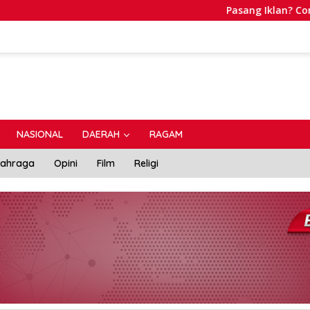
Pasang Iklan? Contac P
NASIONAL
DAERAH
RAGAM
lahraga
Opini
Film
Religi