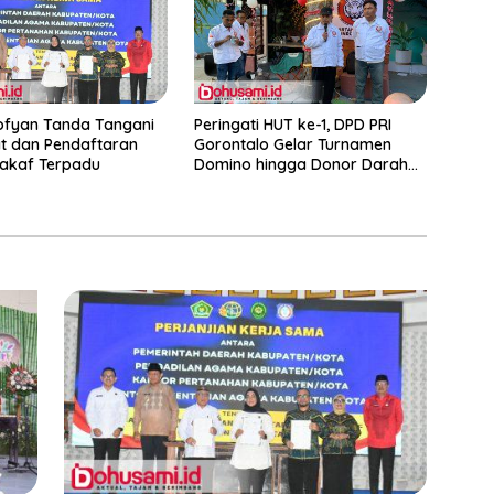
ofyan Tanda Tangani
Peringati HUT ke-1, DPD PRI
t dan Pendaftaran
Gorontalo Gelar Turnamen
akaf Terpadu
Domino hingga Donor Darah
dan Pacu Konsolidasi Menuju
Pemilu