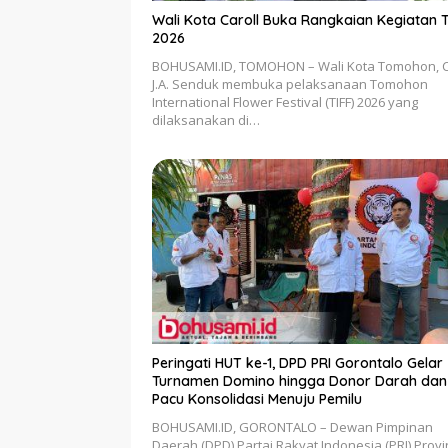
Wali Kota Caroll Buka Rangkaian Kegiatan T
2026
BOHUSAMI.ID, TOMOHON – Wali Kota Tomohon, C
J.A. Senduk membuka pelaksanaan Tomohon
International Flower Festival (TIFF) 2026 yang
dilaksanakan di…
Peringati HUT ke-1, DPD PRI Gorontalo Gelar
Turnamen Domino hingga Donor Darah dan
Pacu Konsolidasi Menuju Pemilu
BOHUSAMI.ID, GORONTALO – Dewan Pimpinan
Daerah (DPD) Partai Rakyat Indonesia (PRI) Provi