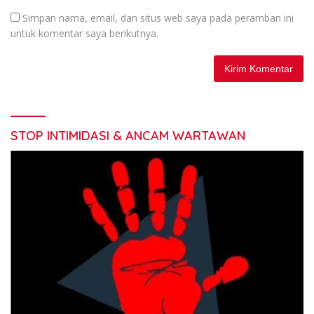
Simpan nama, email, dan situs web saya pada peramban ini
untuk komentar saya berikutnya.
STOP INTIMIDASI & ANCAM WARTAWAN