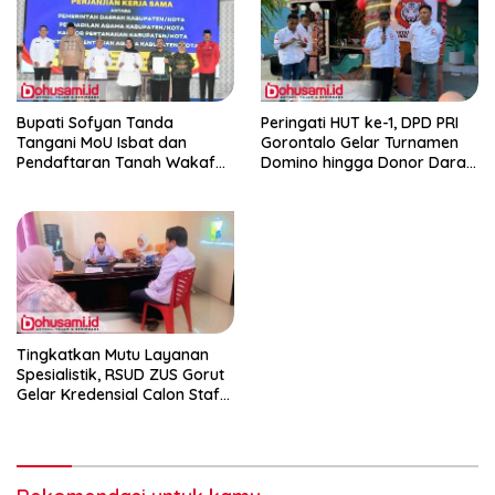
Bupati Sofyan Tanda
Peringati HUT ke-1, DPD PRI
Tangani MoU Isbat dan
Gorontalo Gelar Turnamen
Pendaftaran Tanah Wakaf
Domino hingga Donor Darah
Terpadu
dan Pacu Konsolidasi Menuju
Pemilu
Tingkatkan Mutu Layanan
Spesialistik, RSUD ZUS Gorut
Gelar Kredensial Calon Staf
Medis Dokter Gigi Spesialis
Konservasi Gigi