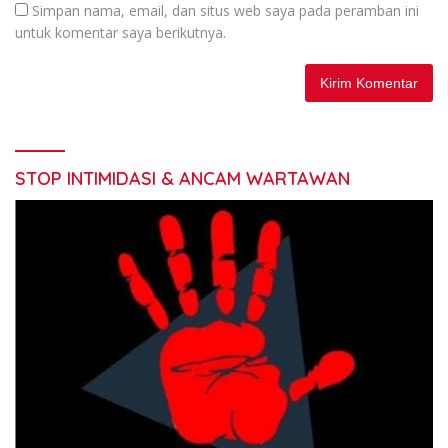
Simpan nama, email, dan situs web saya pada peramban ini
untuk komentar saya berikutnya.
STOP INTIMIDASI & ANCAM WARTAWAN