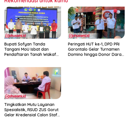
Rekomendasi untuk kamu
Bupati Sofyan Tanda
Peringati HUT ke-1, DPD PRI
Tangani MoU Isbat dan
Gorontalo Gelar Turnamen
Pendaftaran Tanah Wakaf
Domino hingga Donor Darah
Terpadu
dan Pacu Konsolidasi Menuju
Pemilu
Tingkatkan Mutu Layanan
Spesialistik, RSUD ZUS Gorut
Gelar Kredensial Calon Staf
Medis Dokter Gigi Spesialis
Konservasi Gigi