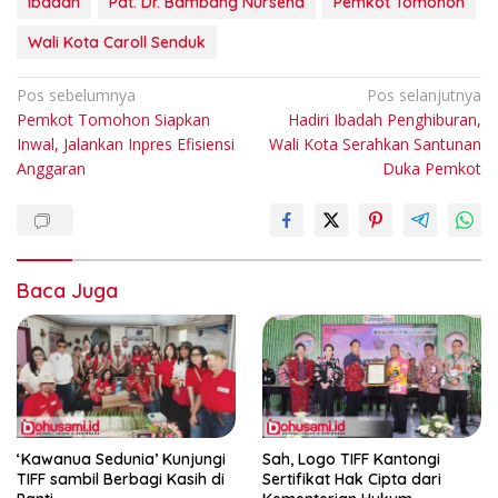
Ibadah
Pdt. Dr. Bambang Nursena
Pemkot Tomohon
Wali Kota Caroll Senduk
Navigasi
Pos sebelumnya
Pos selanjutnya
Pemkot Tomohon Siapkan
Hadiri Ibadah Penghiburan,
pos
Inwal, Jalankan Inpres Efisiensi
Wali Kota Serahkan Santunan
Anggaran
Duka Pemkot
Baca Juga
‘Kawanua Sedunia’ Kunjungi
Sah, Logo TIFF Kantongi
TIFF sambil Berbagi Kasih di
Sertifikat Hak Cipta dari