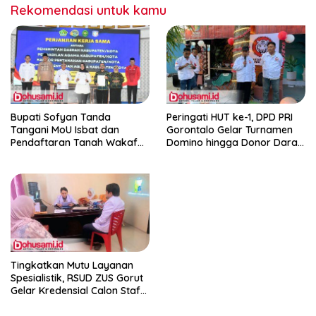
Rekomendasi untuk kamu
Bupati Sofyan Tanda
Peringati HUT ke-1, DPD PRI
Tangani MoU Isbat dan
Gorontalo Gelar Turnamen
Pendaftaran Tanah Wakaf
Domino hingga Donor Darah
Terpadu
dan Pacu Konsolidasi Menuju
Pemilu
Tingkatkan Mutu Layanan
Spesialistik, RSUD ZUS Gorut
Gelar Kredensial Calon Staf
Medis Dokter Gigi Spesialis