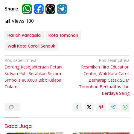
Share:
Views
100
Harlah Pancasila
Kota Tomohon
Wali Kota Caroll Senduk
Navigasi
Pos sebelumnya
Pos selanjutnya
Dorong Kesejahteraan Petani
Resmikan Hiro Education
pos
Sofyan Puhi Serahkan Secara
Center, Wali Kota Caroll
Simbolis 800.000 Bibit Kelapa
Berharap Cetak SDM
Dalam
Tomohon Berkualitas dan
Berdaya Saing
Baca Juga