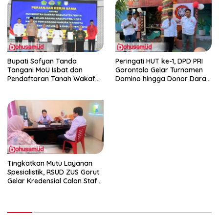
Bupati Sofyan Tanda
Peringati HUT ke-1, DPD PRI
Tangani MoU Isbat dan
Gorontalo Gelar Turnamen
Pendaftaran Tanah Wakaf
Domino hingga Donor Darah
Terpadu
dan Pacu Konsolidasi Menuju
Pemilu
Tingkatkan Mutu Layanan
Spesialistik, RSUD ZUS Gorut
Gelar Kredensial Calon Staf
Medis Dokter Gigi Spesialis
Konservasi Gigi