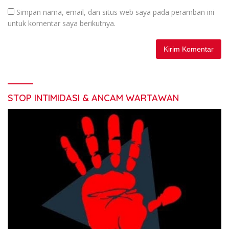
Simpan nama, email, dan situs web saya pada peramban ini
untuk komentar saya berikutnya.
STOP INTIMIDASI & ANCAM WARTAWAN