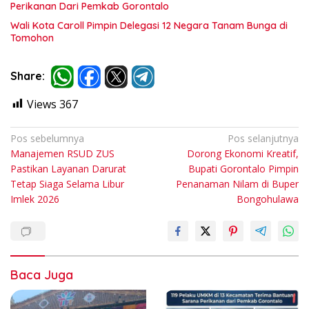
Perikanan Dari Pemkab Gorontalo
Wali Kota Caroll Pimpin Delegasi 12 Negara Tanam Bunga di
Tomohon
Share:
Views
367
Navigasi
Pos sebelumnya
Pos selanjutnya
Manajemen RSUD ZUS
Dorong Ekonomi Kreatif,
pos
Pastikan Layanan Darurat
Bupati Gorontalo Pimpin
Tetap Siaga Selama Libur
Penanaman Nilam di Buper
Imlek 2026
Bongohulawa
Baca Juga