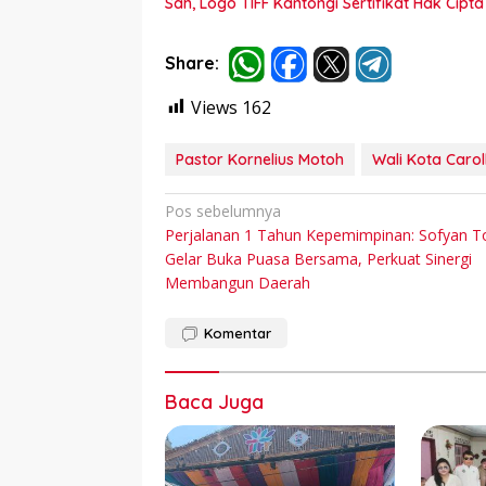
Sah, Logo TIFF Kantongi Sertifikat Hak Cip
Share:
Views
162
Pastor Kornelius Motoh
Wali Kota Carol
Navigasi
Pos sebelumnya
Perjalanan 1 Tahun Kepemimpinan: Sofyan T
pos
Gelar Buka Puasa Bersama, Perkuat Sinergi
Membangun Daerah
Komentar
Baca Juga