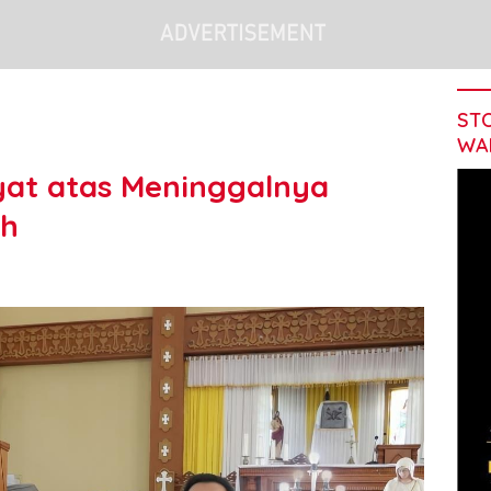
STO
WA
ayat atas Meninggalnya
oh