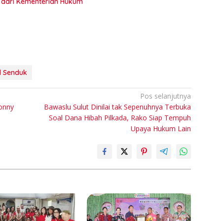
ta dari Kementerian Hukum
l Senduk
Pos selanjutnya
onny
Bawaslu Sulut Dinilai tak Sepenuhnya Terbuka
Soal Dana Hibah Pilkada, Rako Siap Tempuh
Upaya Hukum Lain