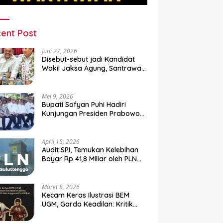
ent Post
Juni 27, 2026
Disebut-sebut jadi Kandidat
Wakil Jaksa Agung, Santrawan
Diundang Khusus Hashim
Mei 9, 2026
Bupati Sofyan Puhi Hadiri
Kunjungan Presiden Prabowo
di Kampung Nelayan Merah
Putih Leato Selatan
April 15, 2026
Audit SPI, Temukan Kelebihan
Bayar Rp 41,8 Miliar oleh PLN
Sulutenggo ke Vendor ?
Maret 8, 2026
Kecam Keras Ilustrasi BEM
UGM, Garda Keadilan: Kritik
Kehilangan Etika dan
Penghinaan Vulgar Simbol