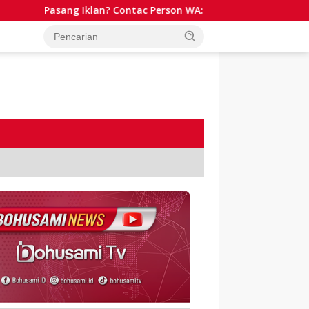
Pasang Iklan? Contac Person WA: 081341511701