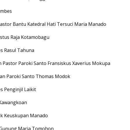
Kembes
Pastor Bantu Katedral Hati Tersuci Maria Manado
istus Raja Kotamobagu
es Rasul Tahuna
n Pastor Paroki Santo Fransiskus Xaverius Mokupa
pan Paroki Santo Thomas Modok
 Penginjil Laikit
p Kawangkoan
tik Keuskupan Manado
t Gunung Maria Tomohon