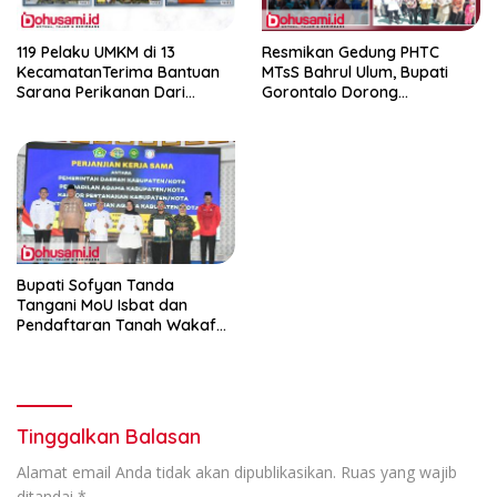
119 Pelaku UMKM di 13
Resmikan Gedung PHTC
KecamatanTerima Bantuan
MTsS Bahrul Ulum, Bupati
Sarana Perikanan Dari
Gorontalo Dorong
Pemkab Gorontalo
Peningkatan Prestasi Santri
Bupati Sofyan Tanda
Tangani MoU Isbat dan
Pendaftaran Tanah Wakaf
Terpadu
Tinggalkan Balasan
Alamat email Anda tidak akan dipublikasikan.
Ruas yang wajib
ditandai
*