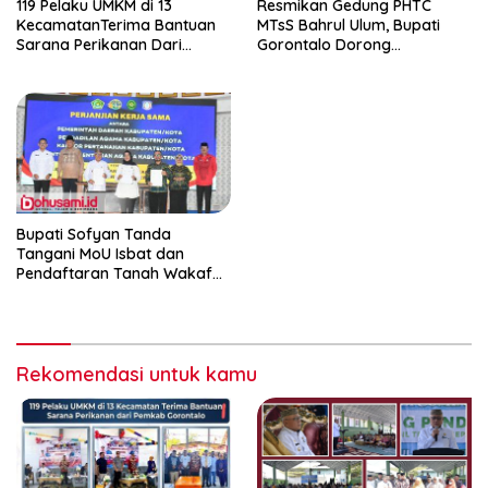
119 Pelaku UMKM di 13
Resmikan Gedung PHTC
KecamatanTerima Bantuan
MTsS Bahrul Ulum, Bupati
Sarana Perikanan Dari
Gorontalo Dorong
Pemkab Gorontalo
Peningkatan Prestasi Santri
Bupati Sofyan Tanda
Tangani MoU Isbat dan
Pendaftaran Tanah Wakaf
Terpadu
Rekomendasi untuk kamu