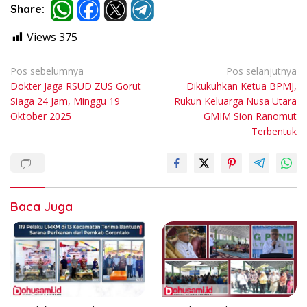
Share:
Views
375
Navigasi
Pos sebelumnya
Pos selanjutnya
Dokter Jaga RSUD ZUS Gorut
Dikukuhkan Ketua BPMJ,
pos
Siaga 24 Jam, Minggu 19
Rukun Keluarga Nusa Utara
Oktober 2025
GMIM Sion Ranomut
Terbentuk
Baca Juga