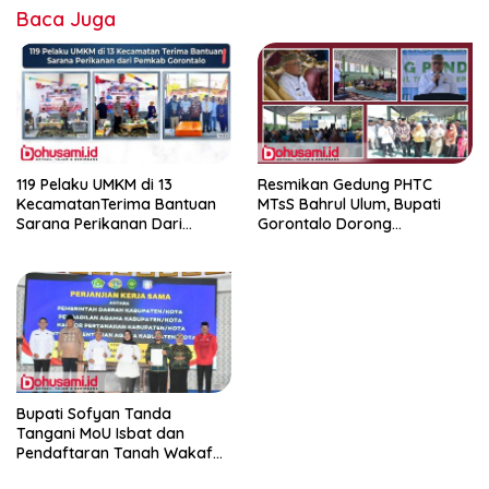
Baca Juga
119 Pelaku UMKM di 13
Resmikan Gedung PHTC
KecamatanTerima Bantuan
MTsS Bahrul Ulum, Bupati
Sarana Perikanan Dari
Gorontalo Dorong
Pemkab Gorontalo
Peningkatan Prestasi Santri
Bupati Sofyan Tanda
Tangani MoU Isbat dan
Pendaftaran Tanah Wakaf
Terpadu