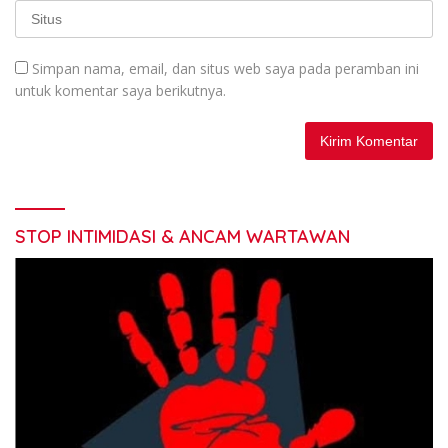
Simpan nama, email, dan situs web saya pada peramban ini
untuk komentar saya berikutnya.
STOP INTIMIDASI & ANCAM WARTAWAN