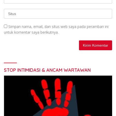
Simpan nama, email, dan situs web saya pada peramban ini
untuk komentar saya berikutnya.
STOP INTIMIDASI & ANCAM WARTAWAN