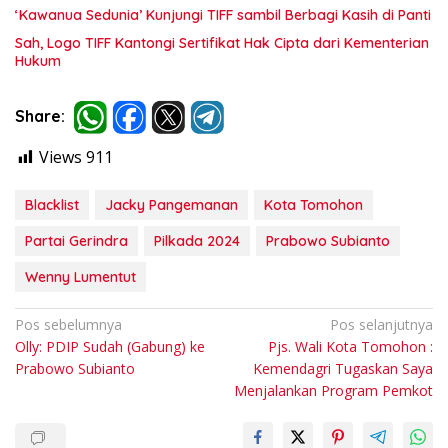
‘Kawanua Sedunia’ Kunjungi TIFF sambil Berbagi Kasih di Panti
Sah, Logo TIFF Kantongi Sertifikat Hak Cipta dari Kementerian
Hukum
Share:
Views
911
Blacklist
Jacky Pangemanan
Kota Tomohon
Partai Gerindra
Pilkada 2024
Prabowo Subianto
Wenny Lumentut
Navigasi
Pos sebelumnya
Pos selanjutnya
Olly: PDIP Sudah (Gabung) ke
Pjs. Wali Kota Tomohon :
pos
Prabowo Subianto
Kemendagri Tugaskan Saya
Menjalankan Program Pemkot