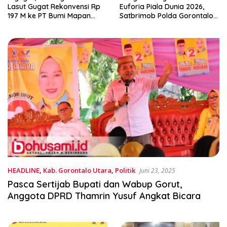
Euforia Piala Dunia 2026,
Sulut Sukses Laksanakan
Satbrimob Polda Gorontalo
RAT
Gelar Nobar dan Turnamen
Domino
HEADLINE
,
Kab. Gorontalo Utara
,
Politik
Juni 23, 2025
Pasca Sertijab Bupati dan Wabup Gorut,
Anggota DPRD Thamrin Yusuf Angkat Bicara