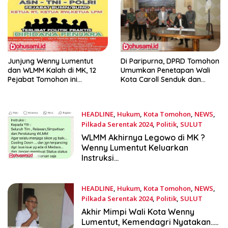
Junjung Wenny Lumentut
Di Paripurna, DPRD Tomohon
dan WLMM Kalah di MK, 12
Umumkan Penetapan Wali
Pejabat Tomohon ini
Kota Caroll Senduk dan
Dikabarkan ‘Masuk Kotak’,
Sendy Rumajar Wakil Wali
Mereka….
Kota Hasil Pilkada 2024
HEADLINE
,
Hukum
,
Kota Tomohon
,
NEWS
,
Pilkada Serentak 2024
,
Politik
,
SULUT
Februari 1, 2025
WLMM Akhirnya Legowo di MK ?
Wenny Lumentut Keluarkan
Instruksi…
HEADLINE
,
Hukum
,
Kota Tomohon
,
NEWS
,
Pilkada Serentak 2024
,
Politik
,
SULUT
Januari 28, 2025
Akhir Mimpi Wali Kota Wenny
Lumentut, Kemendagri Nyatakan…..