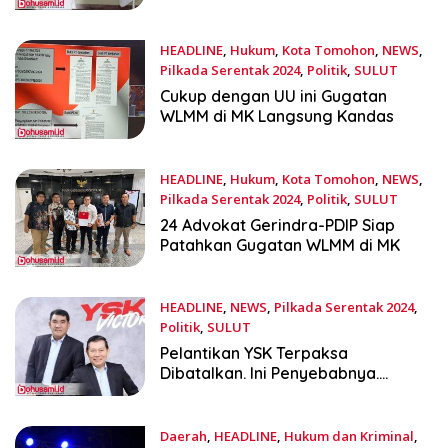
HEADLINE
,
Hukum
,
Kota Tomohon
,
NEWS
,
Pilkada Serentak 2024
,
Politik
,
SULUT
Januari 27, 2025
Cukup dengan UU ini Gugatan
WLMM di MK Langsung Kandas
HEADLINE
,
Hukum
,
Kota Tomohon
,
NEWS
,
Pilkada Serentak 2024
,
Politik
,
SULUT
Januari 7, 2025
24 Advokat Gerindra-PDIP Siap
Patahkan Gugatan WLMM di MK
HEADLINE
,
NEWS
,
Pilkada Serentak 2024
,
Politik
,
SULUT
Januari 3, 2025
Pelantikan YSK Terpaksa
Dibatalkan. Ini Penyebabnya….
Daerah
,
HEADLINE
,
Hukum dan Kriminal
,