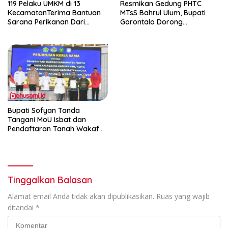
119 Pelaku UMKM di 13
Resmikan Gedung PHTC
KecamatanTerima Bantuan
MTsS Bahrul Ulum, Bupati
Sarana Perikanan Dari
Gorontalo Dorong
Pemkab Gorontalo
Peningkatan Prestasi Santri
Bupati Sofyan Tanda
Tangani MoU Isbat dan
Pendaftaran Tanah Wakaf
Terpadu
Tinggalkan Balasan
Alamat email Anda tidak akan dipublikasikan.
Ruas yang wajib
ditandai
*