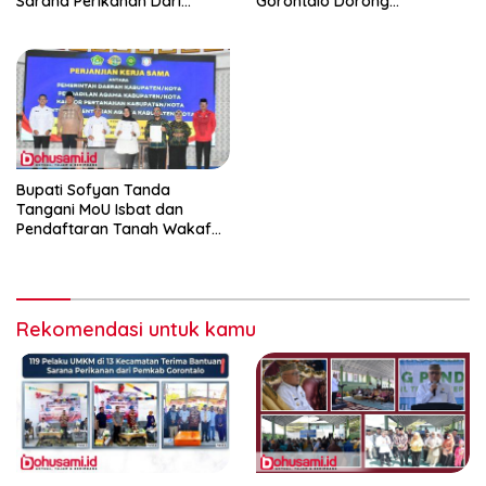
Sarana Perikanan Dari
Gorontalo Dorong
Pemkab Gorontalo
Peningkatan Prestasi Santri
Bupati Sofyan Tanda
Tangani MoU Isbat dan
Pendaftaran Tanah Wakaf
Terpadu
Rekomendasi untuk kamu