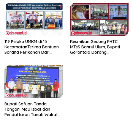
119 Pelaku UMKM di 13
Resmikan Gedung PHTC
KecamatanTerima Bantuan
MTsS Bahrul Ulum, Bupati
Sarana Perikanan Dari
Gorontalo Dorong
Pemkab Gorontalo
Peningkatan Prestasi Santri
Bupati Sofyan Tanda
Tangani MoU Isbat dan
Pendaftaran Tanah Wakaf
Terpadu