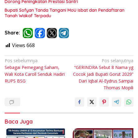
Dorong Peningkatan Prestasi Santri
Bupati Sofyan Tanda Tangani MoU Isbat dan Pendaftaran
Tanah Wakaf Terpadu
Share:
Views
668
Navigasi
Pos sebelumnya
Pos selanjutnya
Sebagai Pemegang Saham,
“GERINDRA Sebut 8 Nama yg
pos
Wali Kota Caroll Senduk Hadiri
Cocok Jadi Bupati Gorut 2029”
RUPS BSG
Dari Iqbal Al-Eydrus Sampai
Thomas Mopili
Baca Juga