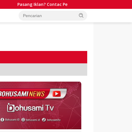
Pasang Iklan? Contac Person WA: 081341511701