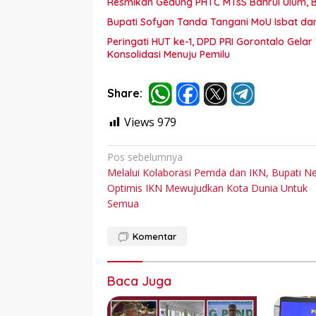
Resmikan Gedung PHTC MTsS Bahrul Ulum, Bu
Bupati Sofyan Tanda Tangani MoU Isbat d
Peringati HUT ke-1, DPD PRI Gorontalo Gel
Konsolidasi Menuju Pemilu
Share:
Views
979
Navigasi
Pos sebelumnya
Melalui Kolaborasi Pemda dan IKN, Bupati N
pos
Optimis IKN Mewujudkan Kota Dunia Untuk
Semua
Komentar
Baca Juga