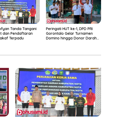
ofyan Tanda Tangani
Peringati HUT ke-1, DPD PRI
t dan Pendaftaran
Gorontalo Gelar Turnamen
akaf Terpadu
Domino hingga Donor Darah
dan Pacu Konsolidasi Menuju
Pemilu