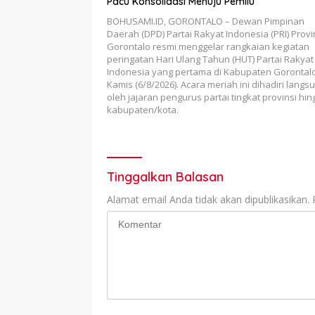
Pacu Konsolidasi Menuju Pemilu
BOHUSAMI.ID, GORONTALO – Dewan Pimpinan
Daerah (DPD) Partai Rakyat Indonesia (PRI) Provi
Gorontalo resmi menggelar rangkaian kegiatan
peringatan Hari Ulang Tahun (HUT) Partai Rakyat
Indonesia yang pertama di Kabupaten Gorontalo
Kamis (6/8/2026). Acara meriah ini dihadiri langs
oleh jajaran pengurus partai tingkat provinsi hin
kabupaten/kota.
Tinggalkan Balasan
Alamat email Anda tidak akan dipublikasikan.