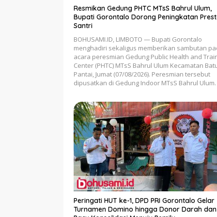
Resmikan Gedung PHTC MTsS Bahrul Ulum,
Bupati Gorontalo Dorong Peningkatan Prest
Santri
BOHUSAMI.ID, LIMBOTO — Bupati Gorontalo
menghadiri sekaligus memberikan sambutan p
acara peresmian Gedung Public Health and Trai
Center (PHTC) MTsS Bahrul Ulum Kecamatan Ba
Pantai, Jumat (07/08/2026). Peresmian tersebut
dipusatkan di Gedung Indoor MTsS Bahrul Ulum.
Peringati HUT ke-1, DPD PRI Gorontalo Gelar
Turnamen Domino hingga Donor Darah dan