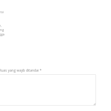
nsi
,
ung
gga
Ruas yang wajib ditandai
*