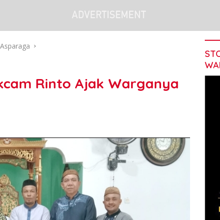
Asparaga
STO
WA
kcam Rinto Ajak Warganya