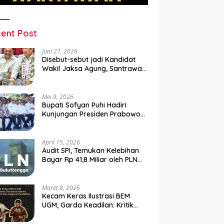
ent Post
Juni 27, 2026
Disebut-sebut jadi Kandidat
Wakil Jaksa Agung, Santrawan
Diundang Khusus Hashim
Mei 9, 2026
Bupati Sofyan Puhi Hadiri
Kunjungan Presiden Prabowo
di Kampung Nelayan Merah
Putih Leato Selatan
April 15, 2026
Audit SPI, Temukan Kelebihan
Bayar Rp 41,8 Miliar oleh PLN
Sulutenggo ke Vendor ?
Maret 8, 2026
Kecam Keras Ilustrasi BEM
UGM, Garda Keadilan: Kritik
Kehilangan Etika dan
Penghinaan Vulgar Simbol