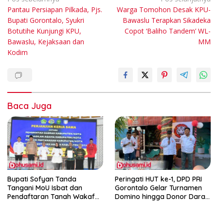
Pantau Persiapan Pilkada, Pjs.
Warga Tomohon Desak KPU-
pos
Bupati Gorontalo, Syukri
Bawaslu Terapkan Sikadeka
Botutihe Kunjungi KPU,
Copot ‘Baliho Tandem’ WL-
Bawaslu, Kejaksaan dan
MM
Kodim
Baca Juga
Bupati Sofyan Tanda
Peringati HUT ke-1, DPD PRI
Tangani MoU Isbat dan
Gorontalo Gelar Turnamen
Pendaftaran Tanah Wakaf
Domino hingga Donor Darah
Terpadu
dan Pacu Konsolidasi Menuju
Pemilu