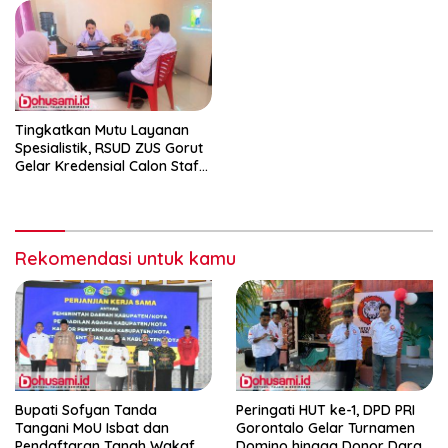
Tingkatkan Mutu Layanan
Spesialistik, RSUD ZUS Gorut
Gelar Kredensial Calon Staf
Medis Dokter Gigi Spesialis
Konservasi Gigi
Rekomendasi untuk kamu
Bupati Sofyan Tanda
Peringati HUT ke-1, DPD PRI
Tangani MoU Isbat dan
Gorontalo Gelar Turnamen
Pendaftaran Tanah Wakaf
Domino hingga Donor Darah