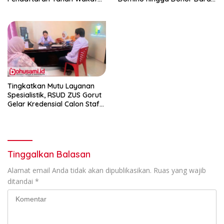
Terpadu
dan Pacu Konsolidasi Menuju
Pemilu
Tingkatkan Mutu Layanan
Spesialistik, RSUD ZUS Gorut
Gelar Kredensial Calon Staf
Medis Dokter Gigi Spesialis
Konservasi Gigi
Tinggalkan Balasan
Alamat email Anda tidak akan dipublikasikan.
Ruas yang wajib
ditandai
*