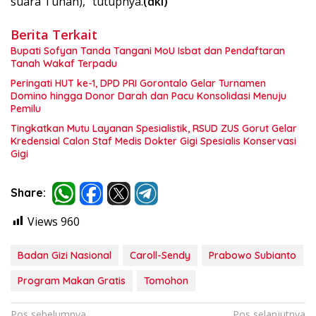
suara Tuhan),” tutupnya.
(dki)
Berita Terkait
Bupati Sofyan Tanda Tangani MoU Isbat dan Pendaftaran
Tanah Wakaf Terpadu
Peringati HUT ke-1, DPD PRI Gorontalo Gelar Turnamen
Domino hingga Donor Darah dan Pacu Konsolidasi Menuju
Pemilu
Tingkatkan Mutu Layanan Spesialistik, RSUD ZUS Gorut Gelar
Kredensial Calon Staf Medis Dokter Gigi Spesialis Konservasi
Gigi
Share:
Views
960
Badan Gizi Nasional
Caroll-Sendy
Prabowo Subianto
Program Makan Gratis
Tomohon
Navigasi
Pos sebelumnya
Pos selanjutnya