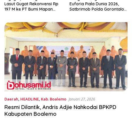
asut Gugat Rekonvensi Rp
Euforia Piala Dunia 2026,
Su
97 M ke PT Bumi Mapan
Satbrimob Polda Gorontalo
R
badi
Gelar Nobar dan Turnamen
Domino
Daerah
,
HEADLINE
,
Kab. Boalemo
Januari 27, 2026
Resmi Dilantik, Andris Adjie Nahkodai BPKPD
Kabupaten Boalemo