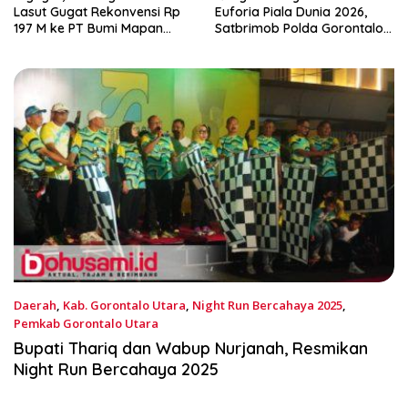
Lasut Gugat Rekonvensi Rp
Euforia Piala Dunia 2026,
197 M ke PT Bumi Mapan
Satbrimob Polda Gorontalo
Abadi
Gelar Nobar dan Turnamen
Domino
Daerah
,
Kab. Gorontalo Utara
,
Night Run Bercahaya 2025
,
Pemkab Gorontalo Utara
Desember 17, 2025
Bupati Thariq dan Wabup Nurjanah, Resmikan
Night Run Bercahaya 2025