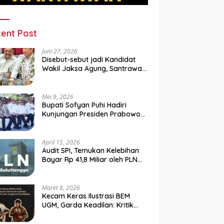
ent Post
Juni 27, 2026
Disebut-sebut jadi Kandidat
Wakil Jaksa Agung, Santrawan
Diundang Khusus Hashim
Mei 9, 2026
Bupati Sofyan Puhi Hadiri
Kunjungan Presiden Prabowo
di Kampung Nelayan Merah
Putih Leato Selatan
April 15, 2026
Audit SPI, Temukan Kelebihan
Bayar Rp 41,8 Miliar oleh PLN
Sulutenggo ke Vendor ?
Maret 8, 2026
Kecam Keras Ilustrasi BEM
UGM, Garda Keadilan: Kritik
Kehilangan Etika dan
Penghinaan Vulgar Simbol