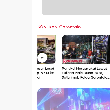
KONI Kab. Gorontalo
luarga Besar Lasut
Rangkul Masyarakat Lewat
Dibuka G
vensi Rp 197 M ke
Euforia Piala Dunia 2026,
Sukses 
pan Abadi
Satbrimob Polda Gorontalo
Gelar Nobar dan Turnamen
Domino