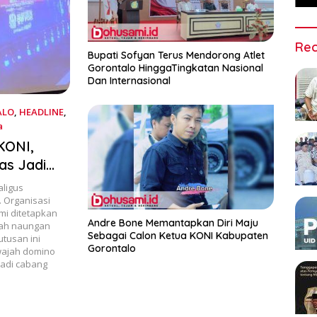
Rec
Bupati Sofyan Terus Mendorong Atlet
Gorontalo HinggaTingkatan Nasional
Dan Internasional
ALO
,
HEADLINE
,
a
KONI,
as Jadi
ligus
. Organisasi
mi ditetapkan
Andre Bone Memantapkan Diri Maju
wah naungan
Sebagai Calon Ketua KONI Kabupaten
utusan ini
Gorontalo
wajah domino
jadi cabang