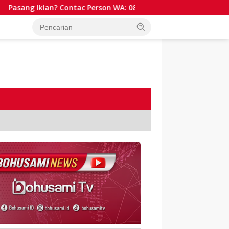
Pasang Iklan? Contac Person WA: 081341511701