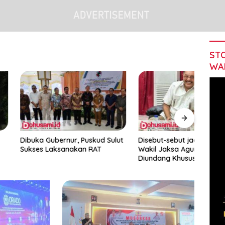
STO
WA
ubernur, Puskud Sulut
Disebut-sebut jadi Kandidat
Ditun
Laksanakan RAT
Wakil Jaksa Agung, Santrawan
Advok
Diundang Khusus Hashim
Kons
Tamb