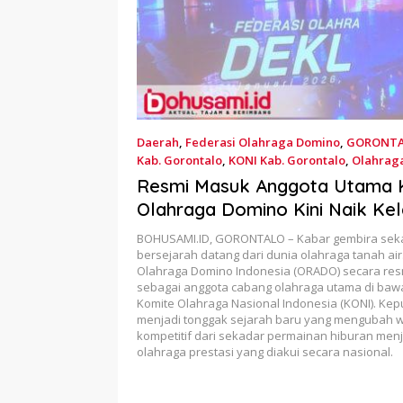
Daerah
,
Federasi Olahraga Domino
,
GORONT
Kab. Gorontalo
,
KONI Kab. Gorontalo
,
Olahrag
Mei 21, 2026
Resmi Masuk Anggota Utama 
Olahraga Domino Kini Naik Kel
Cabor Prestasi Nasional
BOHUSAMI.ID, GORONTALO – Kabar gembira seka
bersejarah datang dari dunia olahraga tanah air
Olahraga Domino Indonesia (ORADO) secara res
sebagai anggota cabang olahraga utama di ba
Komite Olahraga Nasional Indonesia (KONI). Kep
menjadi tonggak sejarah baru yang mengubah 
kompetitif dari sekadar permainan hiburan men
olahraga prestasi yang diakui secara nasional.