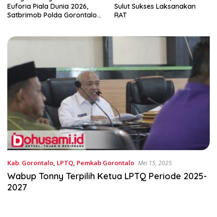
Euforia Piala Dunia 2026,
Sulut Sukses Laksanakan
Satbrimob Polda Gorontalo
RAT
Gelar Nobar dan Turnamen
Domino
Kab. Gorontalo
,
LPTQ
,
Pemkab Gorontalo
Mei 15, 2025
Wabup Tonny Terpilih Ketua LPTQ Periode 2025-
2027