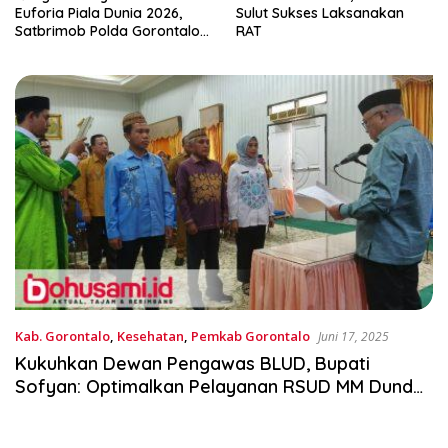
Sulut Sukses Laksanakan
Wakil Jaksa Agung,
RAT
Santrawan Diundang Khusus
Hashim
Kab. Gorontalo
,
Kesehatan
,
Pemkab Gorontalo
Juni 17, 2025
Kukuhkan Dewan Pengawas BLUD, Bupati
Sofyan: Optimalkan Pelayanan RSUD MM Dunda
Limboto