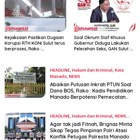
Kejaksaan Pastikan Dugaan
Soal Oknum Staf Khusus
Korupsi RTH KONI Sulut terus
Gubernur Diduga Lakukan
berproses, Rako :
Pelecehan Seks, GAN Sulut :
Sebenarnya Ini ‘Total Lost’
YSK Jangan Lepas Tangan
HEADLINE
,
Hukum dan Kriminal
,
Kota
Manado
,
NEWS
Februari 1, 2026
Abaikan Putusan Inkrah PTUN Soal
Dana BOS, Rako : Kadis Pendidikan
Manado Berpotensi Pemecatan
dan Pidana
HEADLINE
,
Hukum dan Kriminal
,
NEWS
November 15, 2025
Agar tak jadi Fitnah, Brignas Minta
Sikap Tegas Pimpinan Polri Atasi
Konflik Petugas Polresta Manado