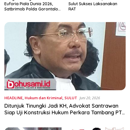
Euforia Piala Dunia 2026,
Sulut Sukses Laksanakan
Satbrimob Polda Gorontalo
RAT
Gelar Nobar dan Turnamen
Domino
HEADLINE
,
Hukum dan Kriminal
,
SULUT
Juni 20, 2026
Ditunjuk Tinungki Jadi KH, Advokat Santrawan
Siap Uji Konstruksi Hukum Perkara Tambang PT
HWR