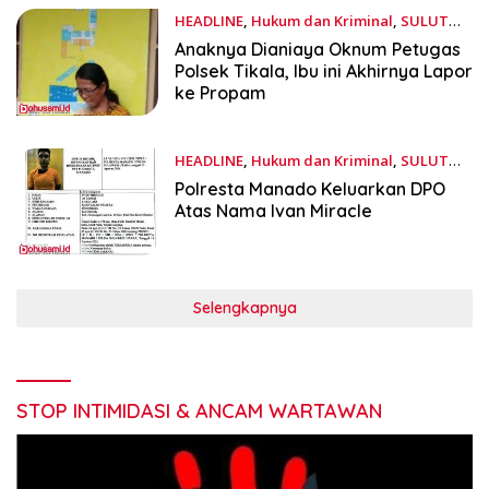
HEADLINE
,
Hukum dan Kriminal
,
SULUT
November 11, 2025
Anaknya Dianiaya Oknum Petugas
Polsek Tikala, Ibu ini Akhirnya Lapor
ke Propam
HEADLINE
,
Hukum dan Kriminal
,
SULUT
November 6, 2025
Polresta Manado Keluarkan DPO
Atas Nama Ivan Miracle
Selengkapnya
STOP INTIMIDASI & ANCAM WARTAWAN