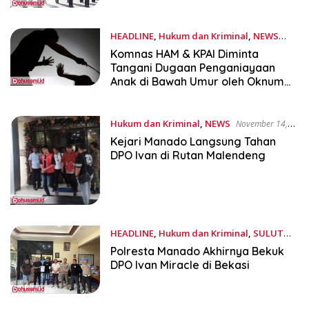
HEADLINE
,
Hukum dan Kriminal
,
NEWS
November 15, 2025
Komnas HAM & KPAI Diminta
Tangani Dugaan Penganiayaan
Anak di Bawah Umur oleh Oknum
Petugas Polsek Tikala
Hukum dan Kriminal
,
NEWS
November 14,
2025
Kejari Manado Langsung Tahan
DPO Ivan di Rutan Malendeng
HEADLINE
,
Hukum dan Kriminal
,
SULUT
November 14, 2025
Polresta Manado Akhirnya Bekuk
DPO Ivan Miracle di Bekasi