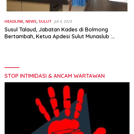
HEADLINE
,
NEWS
,
SULUT
Juli 4, 2024
Susul Talaud, Jabatan Kades di Bolmong
Bertambah, Ketua Apdesi Sulut Munaslub :
Manfaatnya Kini Dirasakan
STOP INTIMIDASI & ANCAM WARTAWAN